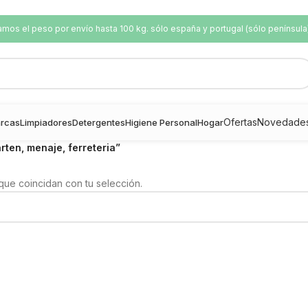
os el peso por envío hasta 100 kg. sólo españa y portugal (sólo península
Ofertas
Novedade
rcas
Limpiadores
Detergentes
Higiene Personal
Hogar
rten, menaje, ferreteria”
ue coincidan con tu selección.