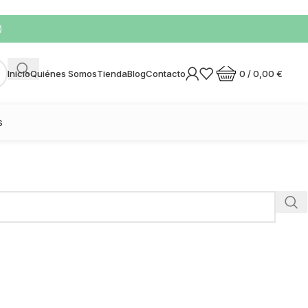
)
0
/
0,00
€
Inicio
Quiénes Somos
Tienda
Blog
Contacto
s