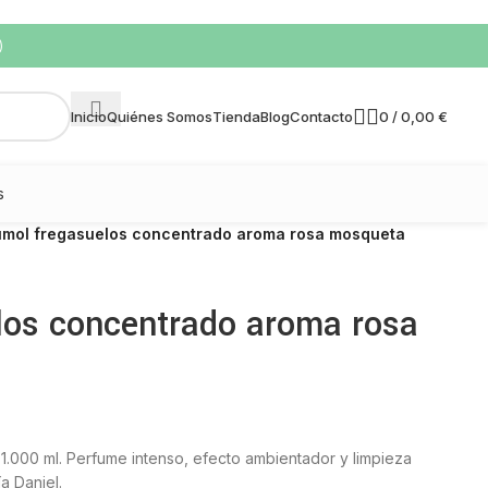
)
0
/
0,00
€
Inicio
Quiénes Somos
Tienda
Blog
Contacto
s
umol fregasuelos concentrado aroma rosa mosqueta
los concentrado aroma rosa
1.000 ml. Perfume intenso, efecto ambientador y limpieza
a Daniel.