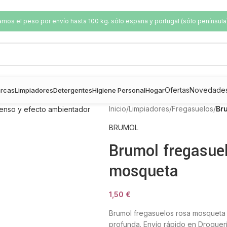
os el peso por envío hasta 100 kg. sólo españa y portugal (sólo península
Ofertas
Novedade
rcas
Limpiadores
Detergentes
Higiene Personal
Hogar
Inicio
/
Limpiadores
/
Fregasuelos
/
Br
BRUMOL
Brumol fregasue
mosqueta
1,50
€
Brumol fregasuelos rosa mosqueta 
profunda. Envío rápido en Droguerí