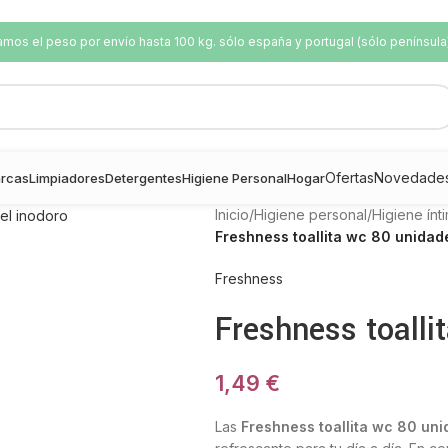
os el peso por envío hasta 100 kg. sólo españa y portugal (sólo península
Ofertas
Novedade
rcas
Limpiadores
Detergentes
Higiene Personal
Hogar
Inicio
/
Higiene personal
/
Higiene ínt
Freshness toallita wc 80 unidad
Freshness
Freshness toalli
1,49
€
Las
Freshness toallita wc 80 un