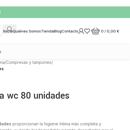
)
0
/
0,00
€
Inicio
Quiénes Somos
Tienda
Blog
Contacto
s
ima
/
Compresas y tampones
/
es
ta wc 80 unidades
idades
proporcionan la higiene íntima más completa y