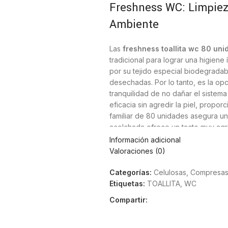
Freshness WC: Limpiez
Ambiente
Las
freshness toallita wc 80 un
tradicional para lograr una higiene
por su tejido especial biodegrada
desechadas. Por lo tanto, es la opc
tranquilidad de no dañar el sistema
eficacia sin agredir la piel, propo
familiar de 80 unidades asegura un
acolchada ofrece un tacto muy agra
Información adicional
Suavidad dermatológica pa
Valoraciones (0)
Categorías:
Celulosas
,
Compresas
Este producto asegura una experien
Etiquetas:
TOALLITA
,
WC
con agentes calmantes. Por ejemp
piel sensible o tendencia a irritaci
Compartir:
Posteriormente, notarás que la pie
veces produce el papel seco. Asimi