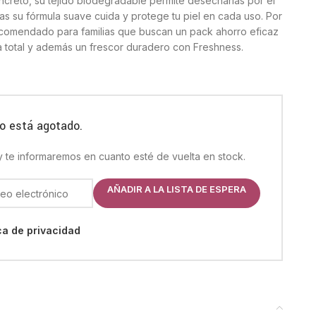
ncreto, su tejido biodegradable permite desecharlas por el
ras su fórmula suave cuida y protege tu piel en cada uso.
Por
ecomendado para familias que buscan un pack ahorro eficaz
 total y además un frescor duradero con Freshness.
o está agotado.
 y te informaremos en cuanto esté de vuelta en stock.
AÑADIR A LA LISTA DE ESPERA
ica de privacidad