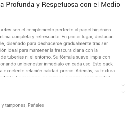
a Profunda y Respetuosa con el Medio
idades
son el complemento perfecto al papel higiénico
 íntima completa y refrescante. En primer lugar, destacan
ble, diseñado para deshacerse gradualmente tras ser
ión ideal para mantener la frescura diaria con la
 de tuberías ni el entorno. Su fórmula suave limpia con
rcionando un bienestar inmediato en cada uso. Este pack
a excelente relación calidad-precio. Además, su textura
dable. En resumen, es higiene superior y practicidad.
ra el cuidado de toda la familia
 y tampones
,
Pañales
cia de limpieza delicada gracias a su loción enriquecida
lo, su uso es altamente recomendado para personas con
ones, ya que no contiene alcohol y respeta el pH natural.
l queda hidratada y fresca, evitando la sequedad que a
smo, el tamaño de la toallita ha sido optimizado para