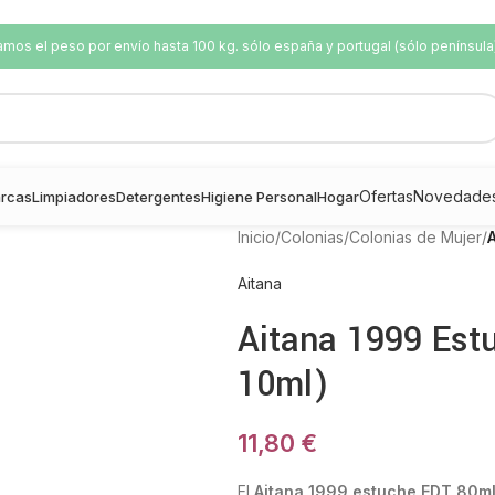
os el peso por envío hasta 100 kg. sólo españa y portugal (sólo península
Ofertas
Novedade
rcas
Limpiadores
Detergentes
Higiene Personal
Hogar
Inicio
/
Colonias
/
Colonias de Mujer
/
Aitana
Aitana 1999 Est
10ml)
11,80
€
El
Aitana 1999 estuche EDT 80ml 