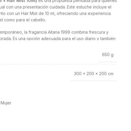
 + Hair Mist 10ml)
es una propuesta pensada para quienes
al con una presentación cuidada. Este estuche incluye el
unto con un Hair Mist de 10 ml, ofreciendo una experiencia
el como para el cabello.
ntemporáneo, la fragancia Aitana 1999 combina frescura y
brada. Es una opción adecuada para el uso diario y también
e desea un aroma distintivo.
650 g
les Aitana 1999 estuche EDT 80ml + Hair
300 × 200 × 200 cm
 Mujer