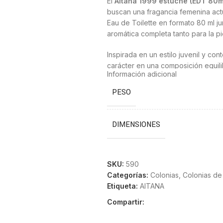
El
Aitana 1999 estuche (EDT 80ml
buscan una fragancia femenina actu
Eau de Toilette en formato 80 ml j
aromática completa tanto para la pi
Inspirada en un estilo juvenil y co
carácter en una composición equili
Información adicional
para ocasiones especiales donde s
PESO
Características principa
Mist 10ml
DIMENSIONES
Incluye EDT 80 ml
Incluye Hair Mist 10 ml
SKU:
590
Categorías:
Colonias
,
Colonias de
Fragancia femenina moderna
Etiqueta:
AITANA
Presentación en estuche
Compartir:
Ideal como regalo