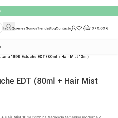
)
0
/
0,00
€
Inicio
Quiénes Somos
Tienda
Blog
Contacto
s
Aitana 1999 Estuche EDT (80ml + Hair Mist 10ml)
uche EDT (80ml + Hair Mist
+ Hair Mist 10ml
combina fragancia femenina moderna y