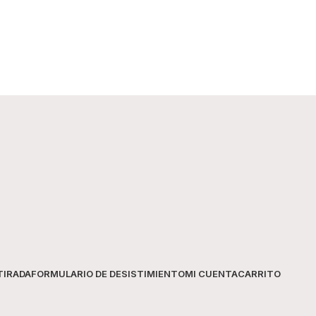
contacto con ojos y mucosas.
Información del producto
CAMPO
Marca
Tipo
Contenido
Fragancia
Uso recomendado
TIRADA
FORMULARIO DE DESISTIMIENTO
MI CUENTA
CARRITO