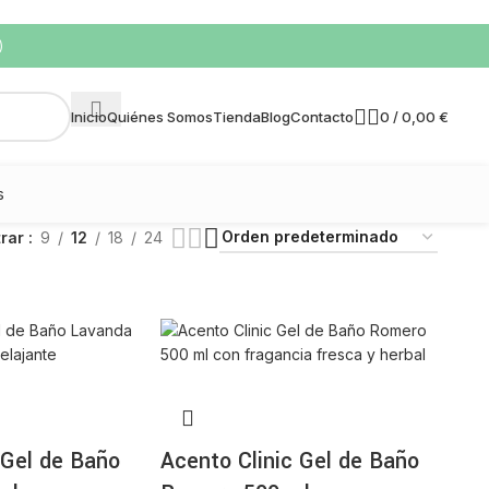
)
0
/
0,00
€
Inicio
Quiénes Somos
Tienda
Blog
Contacto
s
trar
9
12
18
24
 Gel de Baño
Acento Clinic Gel de Baño