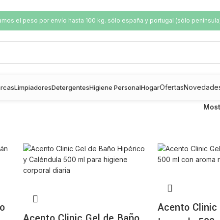
os el peso por envío hasta 100 kg. sólo españa y portugal (sólo península
Ofertas
Novedade
rcas
Limpiadores
Detergentes
Higiene Personal
Hogar
Mos
ño
Acento Clinic
Acento Clinic Gel de Baño