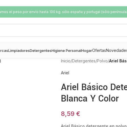
os el peso por envío hasta 100 kg. sólo españa y portugal (sólo península
Ofertas
Novedade
rcas
Limpiadores
Detergentes
Higiene Personal
Hogar
Inicio
/
Detergentes
/
Polvo
/
Ariel Bá
Ariel
Ariel Básico Det
Blanca Y Color
8,59
€
Ariel Básico detergente en polvo