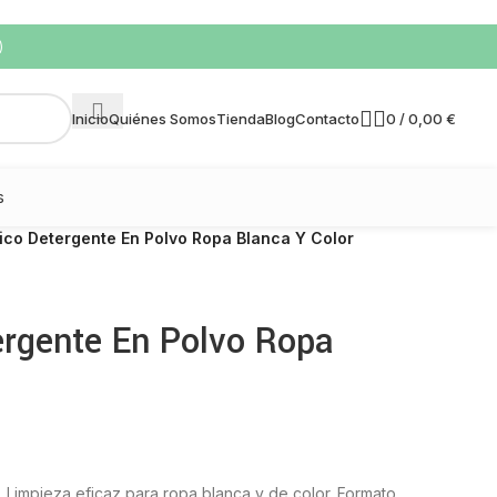
)
0
/
0,00
€
Inicio
Quiénes Somos
Tienda
Blog
Contacto
s
sico Detergente En Polvo Ropa Blanca Y Color
ergente En Polvo Ropa
. Limpieza eficaz para ropa blanca y de color. Formato