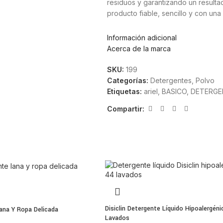
residuos y garantizando un result
producto fiable, sencillo y con una
Beneficios de Ariel Básic
Información adicional
Acerca de la marca
Limpieza eficaz en ropa blanca y d
SKU:
199
Elimina la suciedad diaria con facili
Categorías:
Detergentes
,
Polvo
Aporta frescor y sensación de limp
Etiquetas:
ariel
,
BASICO
,
DETERGE
Formato maleta resistente y fácil de
Rinde hasta 40 lavados.
Compartir:
Buena disolución durante el lavado
Ideal para uso diario.
Formato maleta práctico
El envase tipo maleta es perfecto 
segura. Su diseño facilita el uso 
óptimas condiciones hasta el último
Modo de uso
Disiclin Detergente Líquido Hipoalergéni
ana Y Ropa Delicada
Lavados