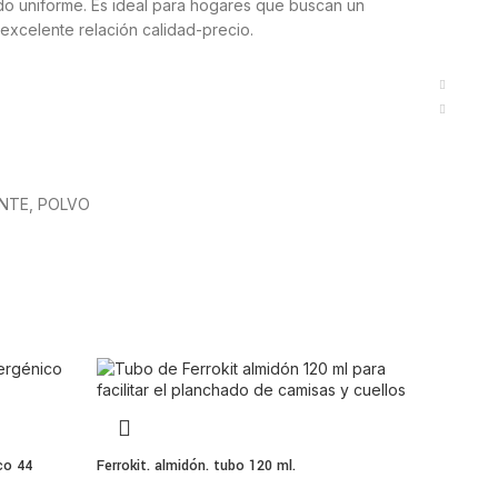
ado uniforme. Es ideal para hogares que buscan un
 excelente relación calidad-precio.
o detergente en polvo
e color.
dad.
ieza.
NTE
,
POLVO
 transportar.
.
 y cómodo
para almacenar y transportar el detergente de forma
y protege el producto de la humedad, manteniéndolo en
 lavado.
co 44
Ferrokit. almidón. tubo 120 ml.