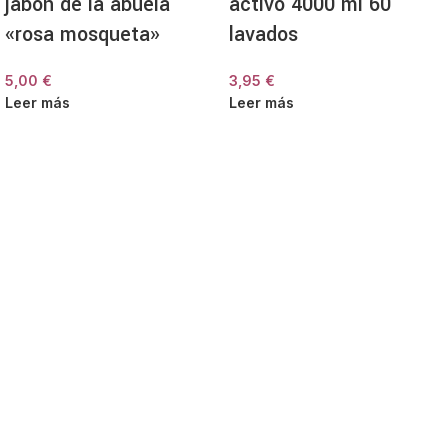
jabón de la abuela
activo 4000 ml 60
«rosa mosqueta»
lavados
5,00
€
3,95
€
Leer más
Leer más