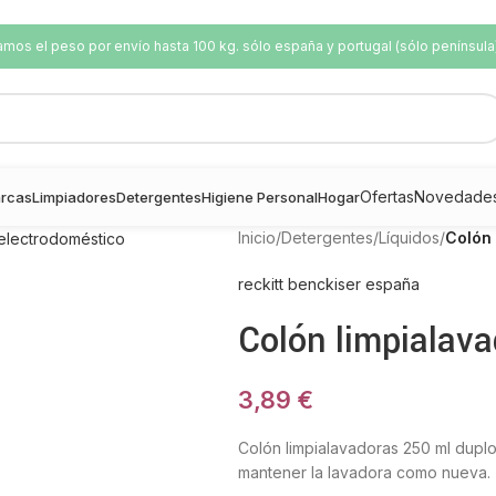
os el peso por envío hasta 100 kg. sólo españa y portugal (sólo península
Ofertas
Novedade
rcas
Limpiadores
Detergentes
Higiene Personal
Hogar
Inicio
/
Detergentes
/
Líquidos
/
Colón
reckitt benckiser españa
Colón limpialav
3,89
€
Colón limpialavadoras 250 ml duplo
mantener la lavadora como nueva.