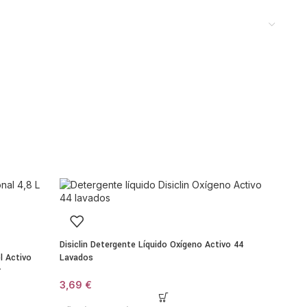
á formulado para actuar sobre las zonas donde se acumula
yuda a eliminar restos de detergente, suavizante,
n generar malos olores o afectar al funcionamiento del
e a mantener la lavadora limpia y eficiente.
s
sultados visibles
lo convierten en un aliado imprescindible para el cuidado
nternas
os
Disiclin Detergente Líquido Oxígeno Activo 44
r incluso en zonas de difícil acceso, garantizando una
l Activo
Lavados
r
3,69
€