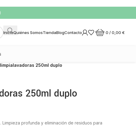
)
0
/
0,00
€
Inicio
Quiénes Somos
Tienda
Blog
Contacto
s
 limpialavadoras 250ml duplo
adoras 250ml duplo
. Limpieza profunda y eliminación de residuos para