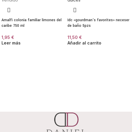
Amalfi colonia familiar limones del
Idc «gourdman’s favorites» neceser
caribe 750 ml
de baño 5pzs
1,95
€
11,50
€
Leer más
Añadir al carrito