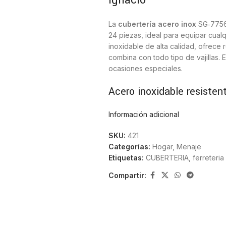
Ignacio
La
cubertería acero inox
SG‑7756 
24 piezas, ideal para equipar cual
inoxidable de alta calidad, ofrece
combina con todo tipo de vajillas. 
ocasiones especiales.
Acero inoxidable resisten
Información adicional
La
cubertería acero inox
SG‑7756 
material que garantiza resistencia 
SKU:
421
pulido aporta un toque elegante y f
Categorías:
Hogar
,
Menaje
estado durante años.
Etiquetas:
CUBERTERIA
,
ferreteria
Diseño moderno y cómod
Compartir:
Cada pieza está diseñada con línea
Los mangos ofrecen un agarre cóm
práctica para el día a día. Su est