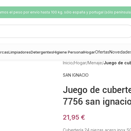
os el peso por envío hasta 100 kg. sólo españa y portugal (sólo península
Ofertas
Novedade
rcas
Limpiadores
Detergentes
Higiene Personal
Hogar
Inicio
/
Hogar
/
Menaje
/
Juego de cub
SAN IGNACIO
Juego de cuberte
7756 san ignaci
21,95
€
Cubertería 24 piezas acero inox SG