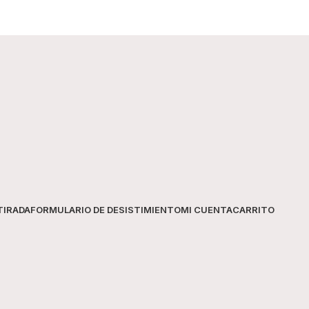
Información del producto
TIPO
CUB
Marca
San
Modelo
SG‑
Material
Ace
TIRADA
FORMULARIO DE DESISTIMIENTO
MI CUENTA
CARRITO