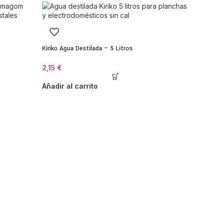
s
 para seis comensales:
Kiriko Agua Destilada – 5 Litros
2,15
€
Añadir al carrito
s, apartamentos, segundas residencias o como regalo
s
VEN
IDO
LOTE 