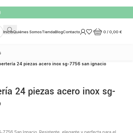
)
0
/
0,00
€
Inicio
Quiénes Somos
Tienda
Blog
Contacto
s
ertería 24 piezas acero inox sg-7756 san ignacio
ría 24 piezas acero inox sg-
o
‑7756 San Ignacio. Resistente, elegante y perfecta para el