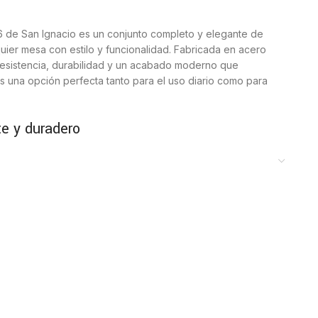
de San Ignacio es un conjunto completo y elegante de
quier mesa con estilo y funcionalidad. Fabricada en acero
 resistencia, durabilidad y un acabado moderno que
Es una opción perfecta tanto para el uso diario como para
te y duradero
está elaborada con acero inoxidable de alta calidad, un
al desgaste, a la corrosión y al uso continuado. Su acabado
acilita la limpieza, manteniendo las piezas en perfecto
o
s suaves y un equilibrio perfecto entre peso y ergonomía.
odo y seguro, lo que hace que esta cubertería sea
ilo moderno encaja en mesas clásicas, contemporáneas o