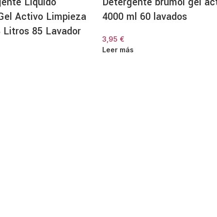
gente Líquido
Detergente brumol gel ac
Características principale
Gel Activo Limpieza
4000 ml 60 lavados
 Litros 85 Lavador
Desinfectante textil con perfume de
3,95
€
Elimina bacterias, gérmenes y malo
Leer más
Fragancia intensa y duradera.
Eficaz incluso en lavados a baja te
Apto para lavadora y uso directo en
Información del producto
Marca
Tipo
Fragancia
Uso recomendado
Contenido