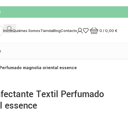
)
0
/
0,00
€
Inicio
Quiénes Somos
Tienda
Blog
Contacto
s
 Perfumado magnolia oriental essence
nfectante Textil Perfumado
l essence