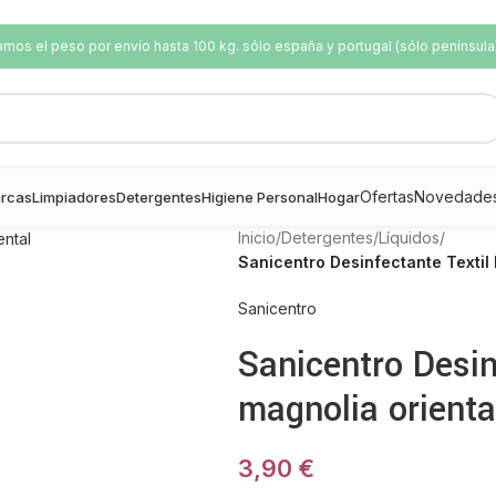
os el peso por envío hasta 100 kg. sólo españa y portugal (sólo península
Ofertas
Novedade
rcas
Limpiadores
Detergentes
Higiene Personal
Hogar
Inicio
/
Detergentes
/
Líquidos
/
Sanicentro Desinfectante Textil
Sanicentro
Sanicentro Desi
magnolia orienta
3,90
€