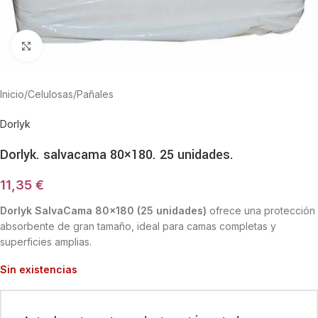
Haga Click para agrandar
Inicio
/
Celulosas
/
Pañales
Dorlyk
Dorlyk. salvacama 80×180. 25 unidades.
11,35
€
Dorlyk SalvaCama 80×180 (25 unidades)
ofrece una protección
absorbente de gran tamaño, ideal para camas completas y
superficies amplias.
Sin existencias