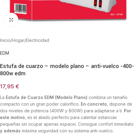
Haga Click para agrandar
Inicio
/
Hogar
/
Electricidad
EDM
Estufa de cuarzo – modelo plano – anti-vuelco -400-
800w edm
17,95
€
La
Estufa de Cuarzo EDM (Modelo Plano)
combina un tamaño
compacto con un gran poder calorífico.
En concreto
, dispone de
dos niveles de potencia (400W y 800W) para adaptarse a ti.
Por
este motivo
, es el aliado perfecto para calentar estancias
pequeñas sin ocupar apenas espacio.
Consigue confort inmediato
y además
máxima seguridad con su sistema anti-vuelco.