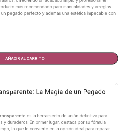
ar rastros, ofreciendo un acabado limpio y profesional en
 producto más recomendado para manualidades y arreglos
e un pegado perfecto y además una estética impecable con
AÑADIR AL CARRITO
ansparente: La Magia de un Pegado
transparente
es la herramienta de unión definitiva para
s y duraderos. En primer lugar, destaca por su fórmula
iempo, lo que lo convierte en la opción ideal para reparar