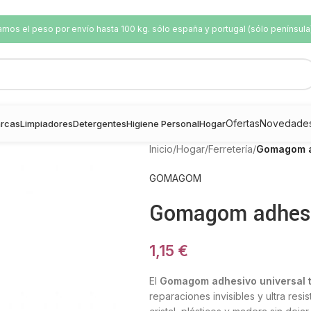
os el peso por envío hasta 100 kg. sólo españa y portugal (sólo península
Ofertas
Novedade
rcas
Limpiadores
Detergentes
Higiene Personal
Hogar
Inicio
/
Hogar
/
Ferretería
/
Gomagom a
GOMAGOM
Gomagom adhesiv
1,15
€
El
Gomagom adhesivo universal 
reparaciones invisibles y ultra resis