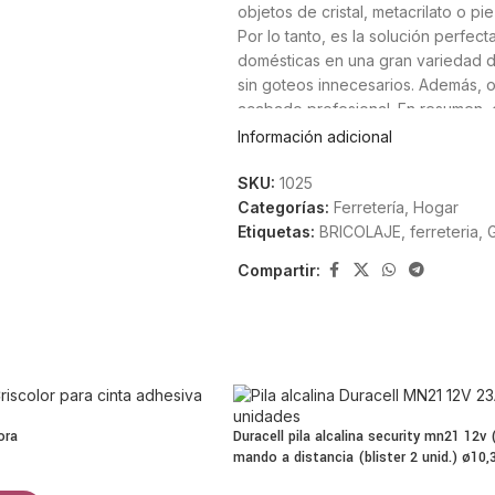
objetos de cristal, metacrilato o 
Por lo tanto, es la solución perf
domésticas en una gran variedad de
sin goteos innecesarios. Además, o
acabado profesional. En resumen, e
Información adicional
Un solo pegamento para in
SKU:
1025
Categorías:
Ferretería
,
Hogar
Este producto asegura una experie
Etiquetas:
BRICOLAJE
,
ferreteria
,
múltiples superficies. Por ejemplo,
porcelana hasta cuero, madera y me
Compartir:
ligera flexibilidad que evita que
temperatura. Asimismo, su fórmula d
durante los primeros segundos, ga
obtendrás una eficacia total y tamb
rastro de pegamento. Es el aliado 
Calidad Gomagom para det
ora
Duracell pila alcalina security mn21 12v 
mando a distancia (blister 2 unid.) ø10
La marca Gomagom ha desarrollado 