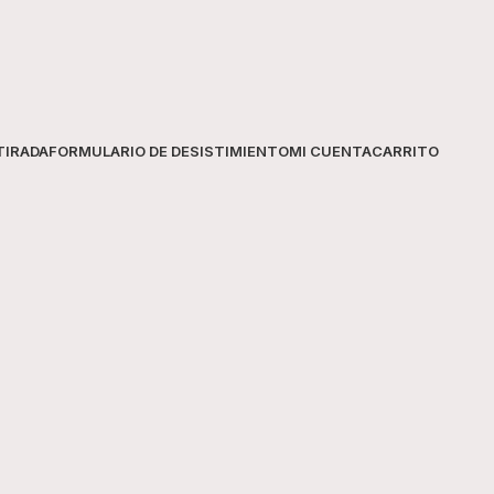
Información Técnica
ATRIBUTO
DET
TIRADA
FORMULARIO DE DESISTIMIENTO
MI CUENTA
CARRITO
Marca
Go
Tipo
Adh
Acabado
100
Materiales
Vid
Propiedades
Sec
Beneficio-destacado
Uni