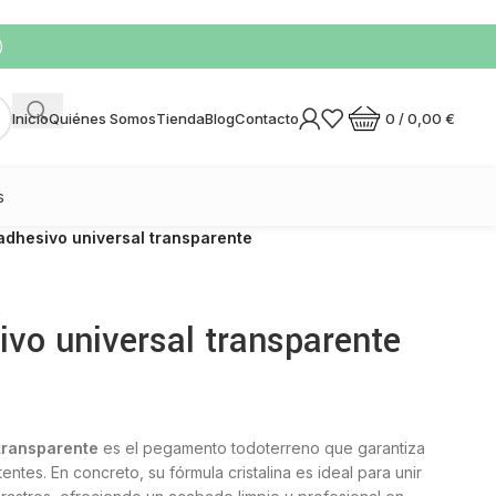
)
0
/
0,00
€
Inicio
Quiénes Somos
Tienda
Blog
Contacto
s
dhesivo universal transparente
o universal transparente
transparente
es el pegamento todoterreno que garantiza
tentes. En concreto, su fórmula cristalina es ideal para unir