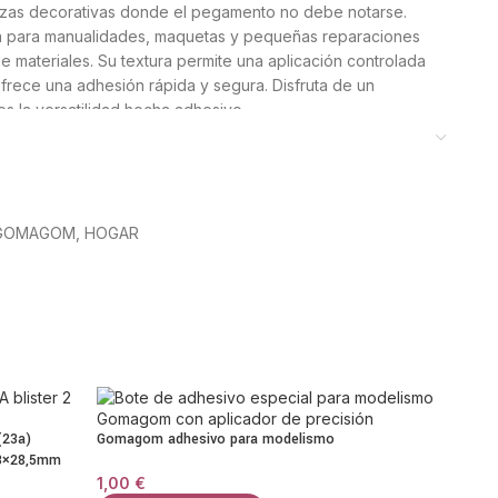
piezas decorativas donde el pegamento no debe notarse.
ecta para manualidades, maquetas y pequeñas reparaciones
 materiales. Su textura permite una aplicación controlada
frece una adhesión rápida y segura. Disfruta de un
s la versatilidad hecha adhesivo.
finitas posibilidades
ncia de uso superior gracias a su compatibilidad con
GOMAGOM
,
HOGAR
 es capaz de unir con éxito desde plásticos rígidos y
tal. Posteriormente, notarás que la unión mantiene una
 el pegado se quiebre ante pequeños impactos o cambios de
e alta calidad permite corregir la posición de las piezas
rantizando un encaje perfecto. En consecuencia,
ién la satisfacción de ver tus objetos recuperados sin
imprescindible para el mantenimiento del hogar.
alles que marcan la diferencia
(23a)
Gomagom adhesivo para modelismo
,3×28,5mm
1,00
€
este adhesivo universal pensando en la durabilidad y la