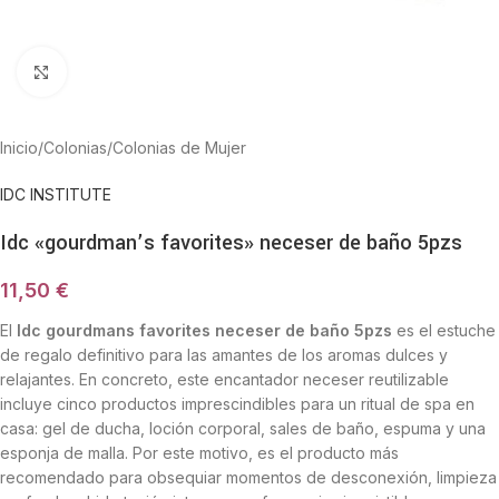
Haga Click para agrandar
Inicio
/
Colonias
/
Colonias de Mujer
IDC INSTITUTE
Idc «gourdman’s favorites» neceser de baño 5pzs
11,50
€
El
Idc gourdmans favorites neceser de baño 5pzs
es el estuche
de regalo definitivo para las amantes de los aromas dulces y
relajantes. En concreto, este encantador neceser reutilizable
incluye cinco productos imprescindibles para un ritual de spa en
casa: gel de ducha, loción corporal, sales de baño, espuma y una
esponja de malla. Por este motivo, es el producto más
recomendado para obsequiar momentos de desconexión, limpieza