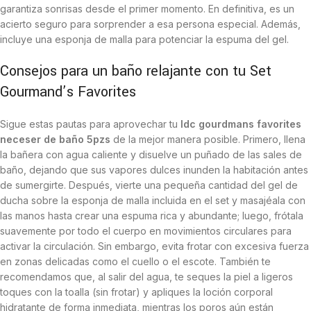
garantiza sonrisas desde el primer momento. En definitiva, es un
acierto seguro para sorprender a esa persona especial. Además,
incluye una esponja de malla para potenciar la espuma del gel.
Consejos para un baño relajante con tu Set
Gourmand’s Favorites
Sigue estas pautas para aprovechar tu
Idc gourdmans favorites
neceser de baño 5pzs
de la mejor manera posible. Primero, llena
la bañera con agua caliente y disuelve un puñado de las sales de
baño, dejando que sus vapores dulces inunden la habitación antes
de sumergirte. Después, vierte una pequeña cantidad del gel de
ducha sobre la esponja de malla incluida en el set y masajéala con
las manos hasta crear una espuma rica y abundante; luego, frótala
suavemente por todo el cuerpo en movimientos circulares para
activar la circulación. Sin embargo, evita frotar con excesiva fuerza
en zonas delicadas como el cuello o el escote. También te
recomendamos que, al salir del agua, te seques la piel a ligeros
toques con la toalla (sin frotar) y apliques la loción corporal
hidratante de forma inmediata, mientras los poros aún están