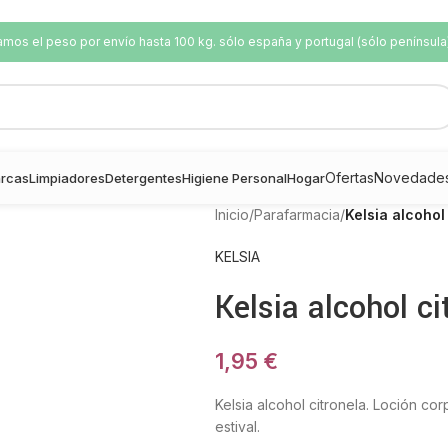
os el peso por envío hasta 100 kg. sólo españa y portugal (sólo península
Ofertas
Novedade
rcas
Limpiadores
Detergentes
Higiene Personal
Hogar
Inicio
/
Parafarmacia
/
Kelsia alcohol
KELSIA
Kelsia alcohol ci
1,95
€
Kelsia alcohol citronela. Loción co
estival.