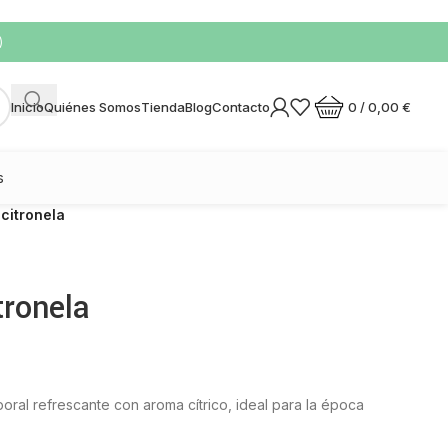
)
0
/
0,00
€
Inicio
Quiénes Somos
Tienda
Blog
Contacto
s
 citronela
tronela
rporal refrescante con aroma cítrico, ideal para la época