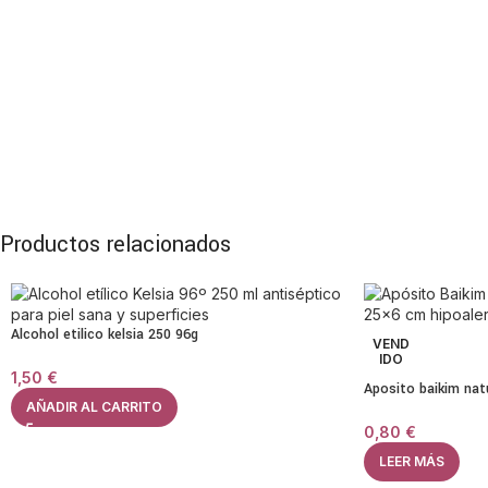
Productos relacionados
Alcohol etilico kelsia 250 96g
VEND
IDO
1,50
€
Aposito baikim nat
AÑADIR AL CARRITO
0,80
€
LEER MÁS