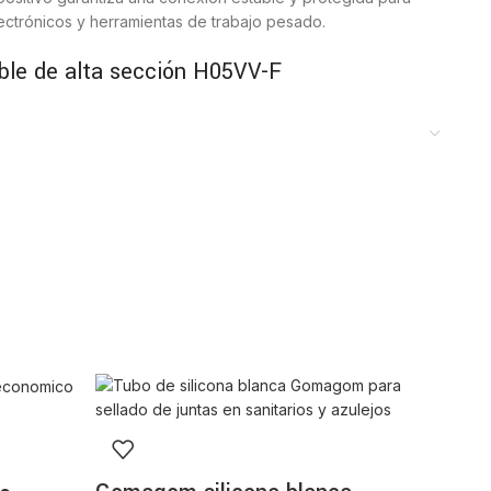
ectrónicos y herramientas de trabajo pesado.
ble de alta sección H05VV-F
basa en su cable de alta calidad tipo H05VV-F con una
n tres conductores de 1,5mm² de grosor, el
prolongador
vencia una intensidad de 16A y un voltaje de 250V~. Esta
al para evitar caídas de tensión y calentamientos
paratos de hasta 3.500 vatios de potencia. Su
lo es elegante, sino que está fabricado con materiales
ación y evitan deformaciones permanentes en el cable.
e movimiento
n una libertad de movimiento excepcional para tareas que
tes, como el uso de cortasetos, hidrolimpiadoras o
e corriente incorpora un sistema de protección infantil,
y un diseño ergonómico que asegura un encaje perfecto
cumple con todas las normativas europeas de calidad, lo
e confianza tanto para el bricolaje doméstico como para