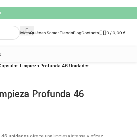
)
0
/
0,00
€
Inicio
Quiénes Somos
Tienda
Blog
Contacto
s
Capsulas Limpieza Profunda 46 Unidades
impieza Profunda 46
a 46 unidades
ofrece una limpieza intensa y eficaz,