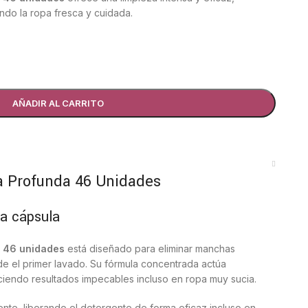
ando la ropa fresca y cuidada.
AÑADIR AL CARRITO
a Profunda 46 Unidades
da cápsula
a 46 unidades
está diseñado para eliminar manchas
sde el primer lavado. Su fórmula concentrada actúa
eciendo resultados impecables incluso en ropa muy sucia.
nte, liberando el detergente de forma eficaz incluso en