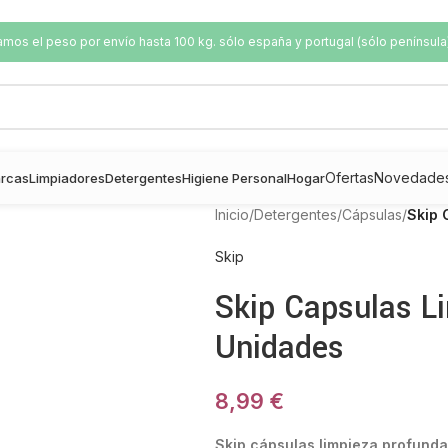
os el peso por envío hasta 100 kg. sólo españa y portugal (sólo península
Ofertas
Novedade
rcas
Limpiadores
Detergentes
Higiene Personal
Hogar
Inicio
/
Detergentes
/
Cápsulas
/
Skip 
Skip
Skip Capsulas L
Unidades
8,99
€
Skip cápsulas limpieza profund