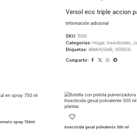
Versol eco triple accion 
Información adicional
El
versol eco triple accion
puede 
instrucciones del fabricante. Se r
SKU:
1596
exposición solar y asegurando una 
Categorías:
Hogar
,
Insecticidas
,
J
Etiquetas:
AMAHOGAR
,
VERSOL
Formato práctico 400 ml
Compartir:
El tamaño de 400 ml permite un ma
adecuada para quienes buscan un e
pulverizador.
Modo de uso recomenda
Agitar antes de usar.
Pulverizar directamente sobre la pl
formato spray 750ml
Aplicar siguiendo las indicaciones d
Insecticida gesal polivalente 500 ml
Características principale