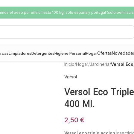
os el peso por envío hasta 100 kg. sólo españa y portugal (sólo península
Ofertas
Novedade
rcas
Limpiadores
Detergentes
Higiene Personal
Hogar
Inicio
/
Hogar
/
Jardinería
/
Versol Eco
Versol
Versol Eco Tripl
400 Ml.
2,50
€
Versol eco triple accion
insectici