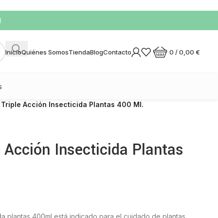
)
0
/
0,00
€
Inicio
Quiénes Somos
Tienda
Blog
Contacto
s
 Triple Acción Insecticida Plantas 400 Ml.
e Acción Insecticida Plantas
da plantas 400ml está indicado para el cuidado de plantas