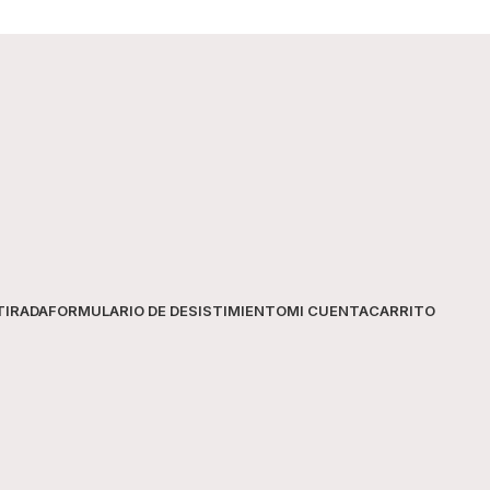
Fragancia
Presentación
Uso recomendado
TIRADA
FORMULARIO DE DESISTIMIENTO
MI CUENTA
CARRITO