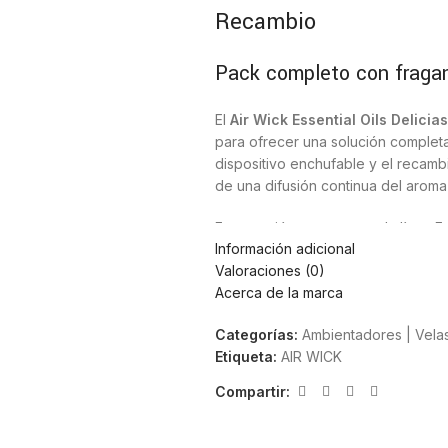
Recambio
Pack completo con fragan
El
Air Wick Essential Oils Delici
para ofrecer una solución completa
dispositivo enchufable y el recamb
de una difusión continua del arom
Esta versión pertenece a la línea E
Información adicional
en aceites esenciales con perfile
Valoraciones (0)
notas frescas y afrutadas que evo
Acerca de la marca
Características principale
Categorías:
Ambientadores | Vela
aparato + recambio
Etiqueta:
AIR WICK
Compartir:
Incluye aparato eléctrico y recamb
Fragancia Delicias de Verano