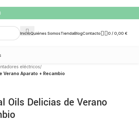
)
0
/
0,00
€
Inicio
Quiénes Somos
Tienda
Blog
Contacto
s
ntadores eléctricos
/
 de Verano Aparato + Recambio
al Oils Delicias de Verano
mbio