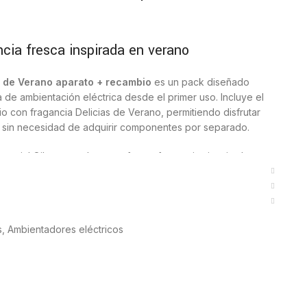
cia fresca inspirada en verano
as de Verano aparato + recambio
es un pack diseñado
 de ambientación eléctrica desde el primer uso. Incluye el
io con fragancia Delicias de Verano, permitiendo disfrutar
a sin necesidad de adquirir componentes por separado.
ssential Oils, pensada para ofrecer fragancias inspiradas
s aromáticos más elaborados. Delicias de Verano combina
can una sensación luminosa y agradable en el hogar.
s Air Wick Essential Oils Delicias de Verano
s
,
Ambientadores eléctricos
io