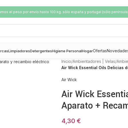
os el peso por envío hasta 100 kg. sólo españa y portugal (sólo península
Ofertas
Novedade
rcas
Limpiadores
Detergentes
Higiene Personal
Hogar
Inicio
/
Ambientadores | Velas
/
Ambie
Air Wick Essential Oils Delicias
Air Wick
Air Wick Essenti
Aparato + Reca
4,30
€