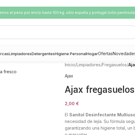
os el peso por envío hasta 100 kg. sólo españa y portugal (sólo península
Ofertas
Novedade
rcas
Limpiadores
Detergentes
Higiene Personal
Hogar
Inicio
/
Limpiadores
/
Fregasuelos
/
Aj
Ajax
Ajax fregasuelo
2,00
€
El
Sanitol Desinfectante Multius
necesidad de lejía
.
Su fórmula segu
garantizando una higiene total, un 
o mascotas
.