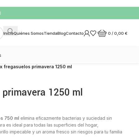
)
0
/
0,00
€
Inicio
Quiénes Somos
Tienda
Blog
Contacto
s
ax fregasuelos primavera 1250 ml
s primavera 1250 ml
os 750 ml
elimina eficazmente bacterias y suciedad sin
ra es ideal para todas las superficies del hogar,
brillo impecable y un aroma fresco sin riesgos para tu familia