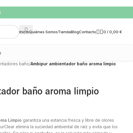
)
0
/
0,00
€
Inicio
Quiénes Somos
Tienda
Blog
Contacto
s
ntadores baño
/
Ambipur ambientador baño aroma limpio
ador baño aroma limpio
oma Limpio
garantiza una estancia fresca y libre de olores
rClear elimina la suciedad ambiental de raíz y evita que los