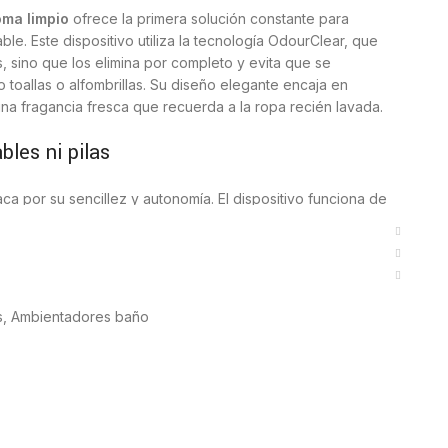
ma limpio
ofrece la primera solución constante para
e. Este dispositivo utiliza la tecnología OdourClear, que
, sino que los elimina por completo y evita que se
o toallas o alfombrillas. Su diseño elegante encaja en
na fragancia fresca que recuerda a la ropa recién lavada.
bles ni pilas
a por su sencillez y autonomía. El dispositivo funciona de
pilas ni electricidad, lo que facilita su colocación en
unidad garantiza hasta 50 días de fragancia ininterrumpida,
e y libre de humedades de forma constante.
os olores persistentes
s
,
Ambientadores baño
úa de forma inteligente sobre el origen del mal olor. Su
léculas de olor en el aire y crea un escudo protector en
a tecnología, disfrutas de una estancia que siempre huele a
e higiene diaria para todos los miembros de la casa.