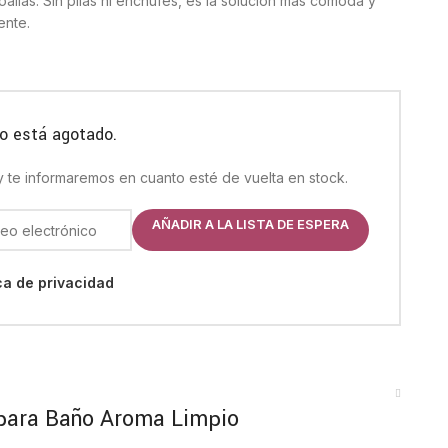
allas. Sin pilas ni enchufes, es la solución más cómoda y
ente.
o está agotado.
 y te informaremos en cuanto esté de vuelta en stock.
AÑADIR A LA LISTA DE ESPERA
ica de privacidad
para Baño Aroma Limpio