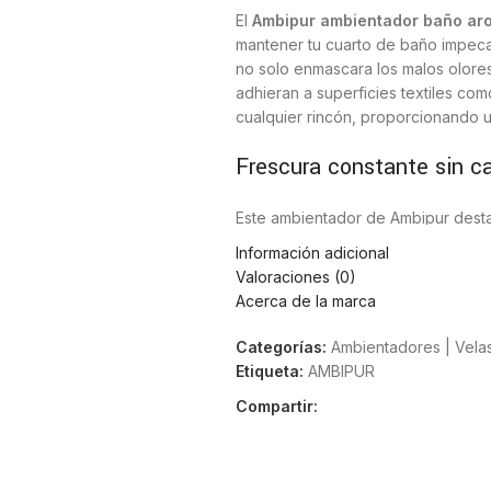
El
Ambipur ambientador baño aro
mantener tu cuarto de baño impecabl
no solo enmascara los malos olores
adhieran a superficies textiles com
cualquier rincón, proporcionando u
Frescura constante sin ca
Este ambientador de Ambipur destac
manera automática sin necesidad de 
Información adicional
cualquier parte del baño. Una sola 
Valoraciones (0)
manteniendo el ambiente agradabl
Acerca de la marca
Protección total contra l
Categorías:
Ambientadores | Vela
Etiqueta:
AMBIPUR
El
Ambipur baño aroma limpio
act
Compartir:
fórmula avanzada neutraliza las mo
los tejidos del baño. Gracias a est
limpio, mejorando la experiencia d