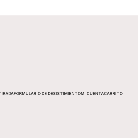
Duración
Tecnología
TIRADA
FORMULARIO DE DESISTIMIENTO
MI CUENTA
CARRITO