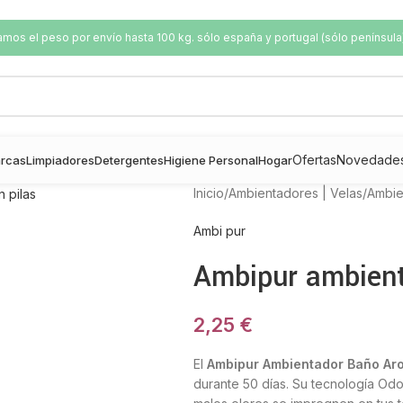
os el peso por envío hasta 100 kg. sólo españa y portugal (sólo península
Ofertas
Novedade
rcas
Limpiadores
Detergentes
Higiene Personal
Hogar
Inicio
/
Ambientadores | Velas
/
Ambie
Ambi pur
Ambipur ambient
2,25
€
El
Ambipur Ambientador Baño Ar
durante 50 días. Su tecnología Odou