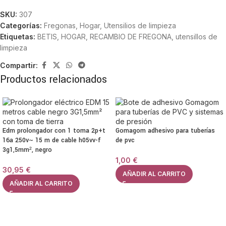
SKU:
307
Categorías:
Fregonas
,
Hogar
,
Utensilios de limpieza
Etiquetas:
BETIS
,
HOGAR
,
RECAMBIO DE FREGONA
,
utensillos de
limpieza
Compartir:
Productos relacionados
Edm prolongador con 1 toma 2p+t
Gomagom adhesivo para tuberías
16a 250v~ 15 m de cable h05vv-f
de pvc
3g1,5mm², negro
1,00
€
30,95
€
AÑADIR AL CARRITO
AÑADIR AL CARRITO