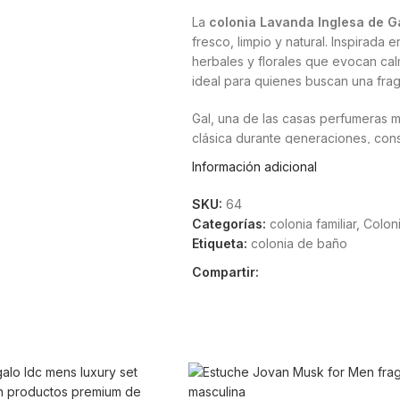
La
colonia Lavanda Inglesa de G
fresco, limpio y natural. Inspirada 
herbales y florales que evocan cal
ideal para quienes buscan una fra
Gal, una de las casas perfumeras m
clásica durante generaciones, cons
Lavanda Inglesa es perfecta para e
Información adicional
sin resultar invasivo.
SKU:
64
Su fragancia es especialmente apre
Categorías:
colonia familiar
,
Colon
ducha, para refrescar la piel en c
Etiqueta:
colonia de baño
textiles ligeros. Su carácter unise
Compartir:
La colonia destaca por su equilibri
característico de la lavanda natural
para quienes prefieren aromas tradi
Características principal