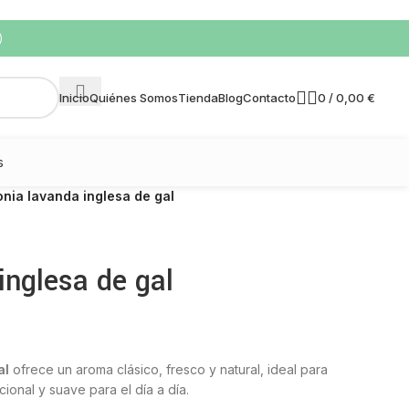
)
0
/
0,00
€
Inicio
Quiénes Somos
Tienda
Blog
Contacto
s
onia lavanda inglesa de gal
inglesa de gal
al
ofrece un aroma clásico, fresco y natural, ideal para
ional y suave para el día a día.