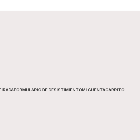
Formato
Contenido
TIRADA
FORMULARIO DE DESISTIMIENTO
MI CUENTA
CARRITO