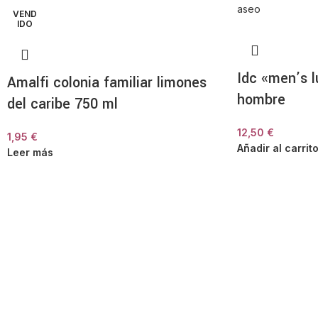
VEND
IDO
Idc «men’s l
Amalfi colonia familiar limones
hombre
del caribe 750 ml
12,50
€
1,95
€
Añadir al carrit
Leer más