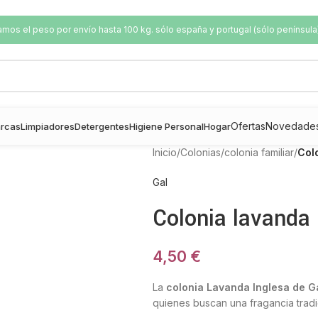
os el peso por envío hasta 100 kg. sólo españa y portugal (sólo península
Ofertas
Novedade
rcas
Limpiadores
Detergentes
Higiene Personal
Hogar
Inicio
/
Colonias
/
colonia familiar
/
Col
Gal
Colonia lavanda 
4,50
€
La
colonia Lavanda Inglesa de G
quienes buscan una fragancia tradic