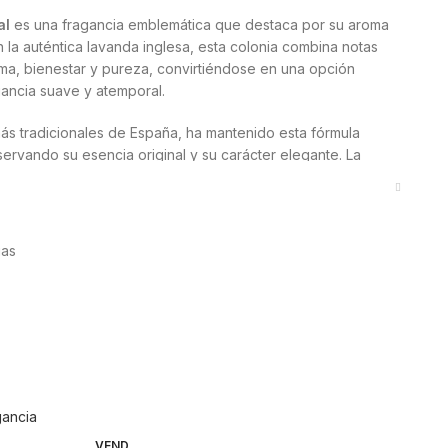
al
es una fragancia emblemática que destaca por su aroma
en la auténtica lavanda inglesa, esta colonia combina notas
ma, bienestar y pureza, convirtiéndose en una opción
gancia suave y atemporal.
ás tradicionales de España, ha mantenido esta fórmula
ervando su esencia original y su carácter elegante. La
l uso diario, ya que ofrece un aroma ligero pero duradero,
ciada por su versatilidad: puede utilizarse después de la
ias
ualquier momento del día o incluso para perfumar ropa y
x la convierte en una opción adecuada para toda la familia.
o entre frescura y suavidad, con un toque herbal
. Es una fragancia que transmite serenidad y limpieza, ideal
cionales y relajantes.
es de Lavanda Inglesa de Gal
VEND