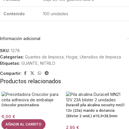
Contenido
100 unidades
Información adicional
SKU:
1278
Categorías:
Guantes de limpieza
,
Hogar
,
Utensilios de limpieza
Etiquetas:
GUANTE
,
NITRILO
Compartir:
Productos relacionados
Criscolor precintadora
Duracell pila alcalina security mn21
12v (23a) mando a distancia
(blister 2 unid.) ø10,3×28,5mm
6,00
€
AÑADIR AL CARRITO
2,95
€