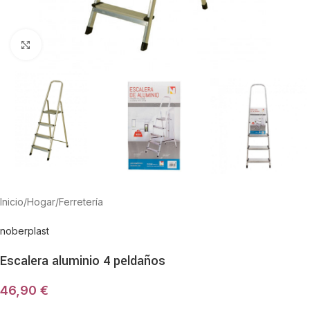
Haga Click para agrandar
Inicio
/
Hogar
/
Ferretería
noberplast
Escalera aluminio 4 peldaños
46,90
€