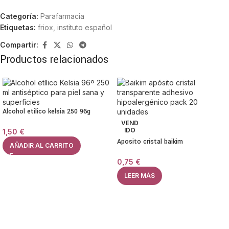
Categoría:
Parafarmacia
Etiquetas:
friox
,
instituto español
Compartir:
Productos relacionados
Alcohol etilico kelsia 250 96g
VEND
IDO
1,50
€
Aposito cristal baikim
AÑADIR AL CARRITO
0,75
€
LEER MÁS