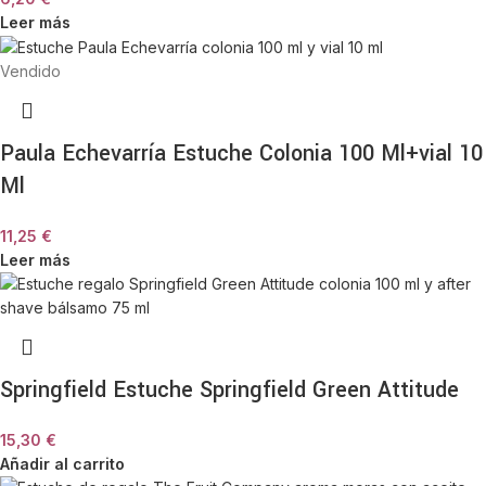
un lugar visible de tu tocador para darle un toque chic a la estancia.
Leer más
Así conservarás la magia de este ritual de lujo en tu día a día.
Vendido
Información Técnica
Paula Echevarría Estuche Colonia 100 Ml+vial 10
ATRIBUTO
DETALLE
Ml
Marca
IDC Institute
11,25
€
Leer más
Set de baño y cuidado corporal (Línea
Tipo
Bronze)
Uso
Higiene, hidratación intensiva, baños
recomendado
relajantes y regalo de lujo
Springfield Estuche Springfield Green Attitude
Estuche / Cesta decorativa metalizada en
Formato
tonos bronce
15,30
€
Añadir al carrito