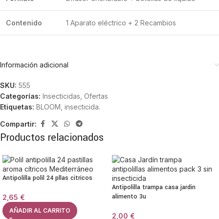
Contenido
1 Aparato eléctrico + 2 Recambios
Información adicional
SKU:
555
Categorías:
Insecticidas
,
Ofertas
Etiquetas:
BLOOM
,
insecticida.
Compartir:
Productos relacionados
Antipolilla polil 24 pllas citricos
Antipolilla trampa casa jardin
alimento 3u
2,65
€
AÑADIR AL CARRITO
2,00
€