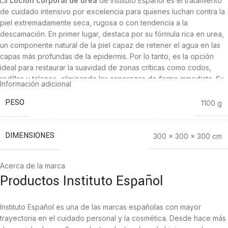
La
Loción corporal de urea
de Instituto Español es el tratamiento
de cuidado intensivo por excelencia para quienes luchan contra la
piel extremadamente seca, rugosa o con tendencia a la
descamación. En primer lugar, destaca por su fórmula rica en urea,
un componente natural de la piel capaz de retener el agua en las
capas más profundas de la epidermis. Por lo tanto, es la opción
ideal para restaurar la suavidad de zonas críticas como codos,
rodillas y talones, eliminando las asperezas de forma inmediata. Su
Información adicional
textura fluida pero nutritiva se absorbe rápidamente sin dejar una
sensación grasa molesta. Además, ayuda a calmar los picores
PESO
1100 g
provocados por la deshidratación severa. Disfruta de una piel
elástica, sedosa y profundamente recuperada. En resumen, es la
solución dermatológica de confianza que garantiza un confort
DIMENSIONES
300 × 300 × 300 cm
cutáneo duradero.
Acerca de la marca
Características principales Loción Corporal de
Productos Instituto Español
Urea
Instituto Español es una de las marcas españolas con mayor
Loción hidratante con alta concentración de urea para reparación
trayectoria en el cuidado personal y la cosmética. Desde hace más
intensa