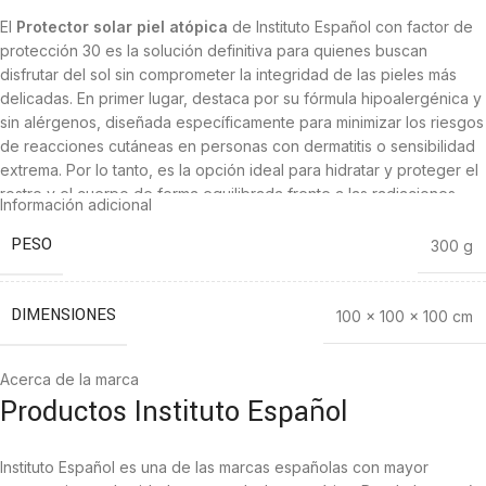
El
Protector solar piel atópica
de Instituto Español con factor de
protección 30 es la solución definitiva para quienes buscan
disfrutar del sol sin comprometer la integridad de las pieles más
delicadas. En primer lugar, destaca por su fórmula hipoalergénica y
sin alérgenos, diseñada específicamente para minimizar los riesgos
de reacciones cutáneas en personas con dermatitis o sensibilidad
extrema. Por lo tanto, es la opción ideal para hidratar y proteger el
rostro y el cuerpo de forma equilibrada frente a las radiaciones
Información adicional
UVA y UVB. Su textura ligera se extiende con facilidad sin dejar una
película blanquecina o pegajosa en la piel. Además, contiene
PESO
300 g
activos que calman el picor y la irritación propios de la exposición
solar. Disfruta de un bronceado seguro, elástico y saludable. En
resumen, es la garantía de un verano tranquilo para toda la familia.
DIMENSIONES
100 × 100 × 100 cm
Características principales Protector Solar Piel
Acerca de la marca
Atópica
Productos Instituto Español
Protector solar SPF 30 con fórmula específica para pieles atópicas
Instituto Español es una de las marcas españolas con mayor
Indicado para proteger frente a rayos UVA/UVB y calmar