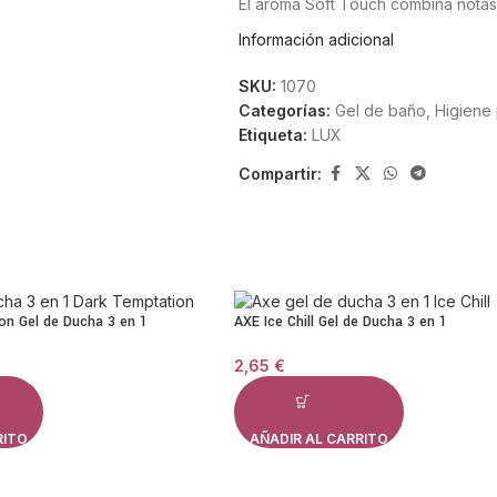
El aroma Soft Touch combina notas
sensación de pureza y suavidad. E
Información adicional
convirtiendo la ducha o el lavado
SKU:
1070
Limpieza respetuosa con l
Categorías:
Gel de baño
,
Higiene
Etiqueta:
LUX
Este jabón está formulado para limpi
Compartir:
espuma cremosa elimina impurezas m
adecuado para todo tipo de pieles, 
y delicada.
Formato práctico de 80 
on Gel de Ducha 3 en 1
AXE Ice Chill Gel de Ducha 3 en 1
La pastilla de
80 g
es perfecta para
quienes prefieren jabones sólidos
2,65
€
facilita el manejo y permite un us
Características principale
RITO
AÑADIR AL CARRITO
Jabón sólido con fragancia floral 