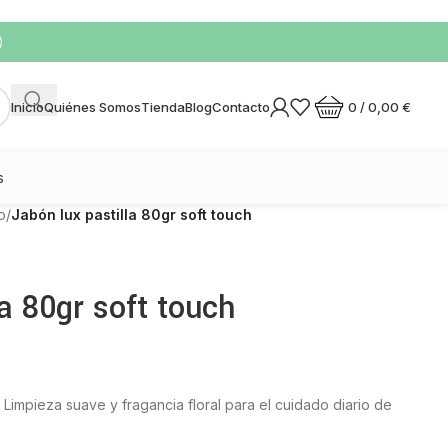
)
0
/
0,00
€
Inicio
Quiénes Somos
Tienda
Blog
Contacto
s
o
/
Jabón lux pastilla 80gr soft touch
la 80gr soft touch
 Limpieza suave y fragancia floral para el cuidado diario de