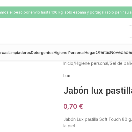
os el peso por envío hasta 100 kg. sólo españa y portugal (sólo península
Ofertas
Novedade
rcas
Limpiadores
Detergentes
Higiene Personal
Hogar
Inicio
/
Higiene personal
/
Gel de bañ
Lux
Jabón lux pastil
0,70
€
Jabón Lux pastilla Soft Touch 80 g.
la piel.