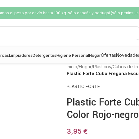
os el peso por envío hasta 100 kg. sólo españa y portugal (sólo península
Ofertas
Novedade
rcas
Limpiadores
Detergentes
Higiene Personal
Hogar
Inicio
/
Hogar
/
Plásticos
/
Cubos de fr
Plastic Forte Cubo Fregona Escu
PLASTIC FORTE
Plastic Forte Cu
Color Rojo-negro
3,95
€