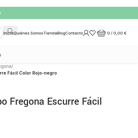
)
0
/
0,00
€
Inicio
Quiénes Somos
Tienda
Blog
Contacto
s
egona
/
rre Fácil Color Rojo-negro
bo Fregona Escurre Fácil