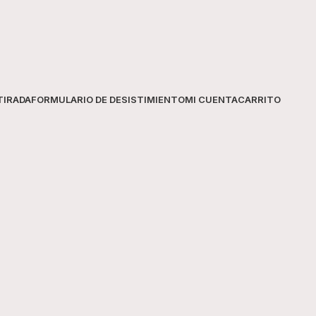
Tipo
Uso recomendado
TIRADA
FORMULARIO DE DESISTIMIENTO
MI CUENTA
CARRITO
Formato
Contenido