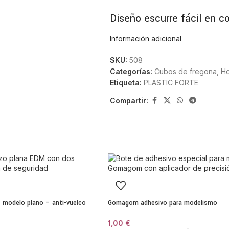
Diseño escurre fácil en co
Información adicional
Este modelo incorpora un sistema es
esfuerzo. Su combinación de colore
SKU:
508
para quienes buscan utensilios fun
Categorías:
Cubos de fregona
,
H
Etiqueta:
PLASTIC FORTE
Material resistente y dur
Compartir:
Plastic Forte fabrica este cubo con
Su estructura firme mantiene la est
de derrames y facilita el transporte
Escurridor integrado par
El escurridor integrado permite el
cómoda. Su diseño mejora la eficien
 modelo plano – anti-vuelco
Gomagom adhesivo para modelismo
Asa ergonómica para tran
1,00
€