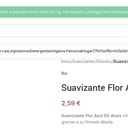
os el peso por envío hasta 100 kg. sólo españa y portugal (sólo península
Ofertas
Novedade
rcas
Limpiadores
Detergentes
Higiene Personal
Hogar
Inicio
/
Suavizantes
/
Diluidos
/
Suaviza
flor
Suavizante Flor 
2,59
€
Suavizante Flor Azul 50 dosis
ofr
gracias a su fórmula diluida.