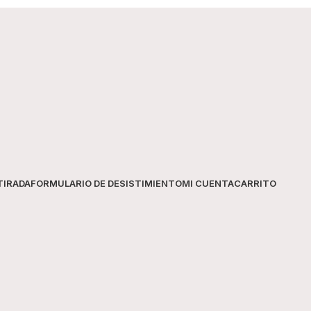
Formato
Contenido
TIRADA
FORMULARIO DE DESISTIMIENTO
MI CUENTA
CARRITO