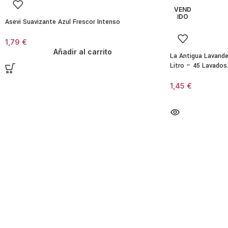
VEND
IDO
Asevi Suavizante Azul Frescor Intenso
1,79
€
Añadir al carrito
La Antigua Lavande
Litro – 45 Lavados
1,45
€