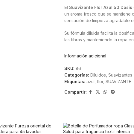
El Suavizante Flor Azul 50 Dosis
un aroma fresco que se mantiene d
sensación de limpieza agradable e
Su fórmula diluida facilita la dos
las fibras y manteniendo la ropa e
Aroma fresco y duradero
Información adicional
La fragancia Flor Azul destaca por 
SKU:
86
aroma limpio y suave que permanezc
Categorías:
Diluidos
,
Suavizantes
Etiquetas:
azul
,
flor
,
SUAVIZANTE
Formato práctico de 50 d
Compartir:
El envase ofrece
50 dosis
, perfec
vertido y la dosificación precisa.
Características principale