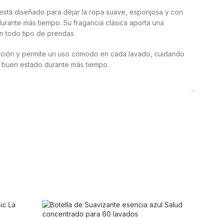
está diseñado para dejar la ropa suave, esponjosa y con
urante más tiempo. Su fragancia clásica aporta una
n todo tipo de prendas.
ificación y permite un uso cómodo en cada lavado, cuidando
n buen estado durante más tiempo.
su frescor característico, ideal para quienes buscan un
a en la ropa sin resultar intenso.
osis
to para el uso diario en el hogar. Su diseño facilita el
s