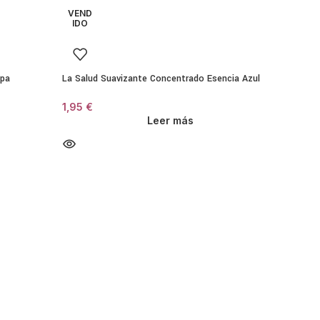
VEND
IDO
prendas.
opa
La Salud Suavizante Concentrado Esencia Azul
1,95
€
Leer más
 compartimento del suavizante.
 de suavidad deseado.
resultados.
Flor
LENOR 
Perf
Suavizante diluido
4,30
Ropa blanca y de color