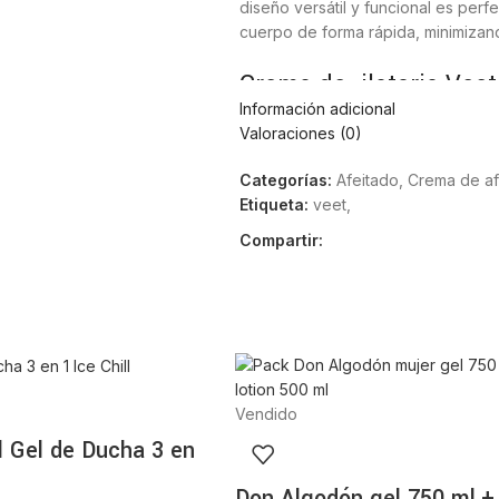
diseño versátil y funcional es per
cuerpo de forma rápida, minimizando
Crema depilatoria Veet
Información adicional
fórmula reducida
Valoraciones (0)
Este producto asegura una experien
Categorías:
Afeitado
,
Crema de af
manera óptima:
Etiqueta:
veet,
Compartir:
Fórmula Pure:
Diseñada con menos
reactivas.
Sin olor persistente:
Su tecnologí
los depilatorios comunes.
Acción delicada:
Disuelve el vello
Hidratación calmante:
Deja la pie
Un básico del cuidado 
Vendido
marca
l Gel de Ducha 3 en
Al elegir esta
crema depilatoria v
Don Algodón gel 750 ml.+