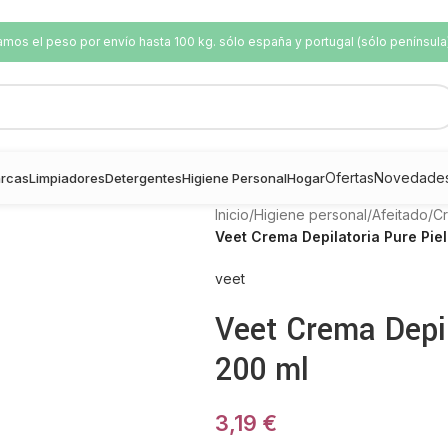
os el peso por envío hasta 100 kg. sólo españa y portugal (sólo península
Ofertas
Novedade
rcas
Limpiadores
Detergentes
Higiene Personal
Hogar
Inicio
/
Higiene personal
/
Afeitado
/
Cr
Veet Crema Depilatoria Pure Piel
veet
Veet Crema Depil
200 ml
3,19
€