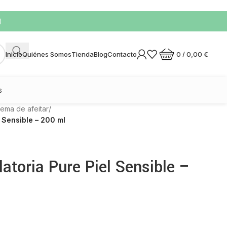
)
0
/
0,00
€
Inicio
Quiénes Somos
Tienda
Blog
Contacto
s
ema de afeitar
/
 Sensible – 200 ml
atoria Pure Piel Sensible –