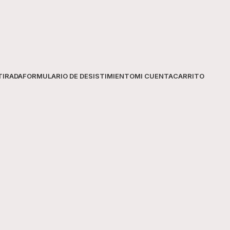
completo y sécala con suavidad.
Prueba previa:
Realiza siempre un
descartar cualquier reacción.
Información Técnica
MARCA
Veet
TIRADA
FORMULARIO DE DESISTIMIENTO
MI CUENTA
CARRITO
MODELO
Pure P
CONTENIDO
200 m
TIPO
Crema 
INGREDIENTE-
Fórmu
PRINCIPAL
BENEFICIO-
Depila