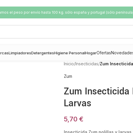
os el peso por envío hasta 100 kg. sólo españa y portugal (sólo península
Ofertas
Novedade
rcas
Limpiadores
Detergentes
Higiene Personal
Hogar
Inicio
/
Insecticidas
/
Zum Insecticida
Zum
Zum Insecticida 
Larvas
5,70
€
Insecticida Zum polillas y larvas