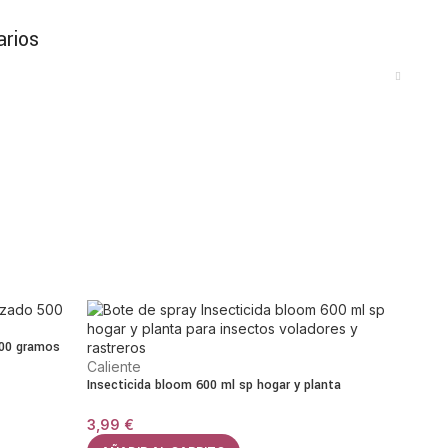
arios
eriores de armarios, estanterías o espacios cerrados
pa. Es importante aplicar el insecticida conforme a las
ar el contacto directo con las prendas.
as
tas, el producto está indicado para actuar frente a sus
iódicamente las zonas tratadas para mantener un entorno
s
500 gramos
Caliente
enamiento
Insecticida bloom 600 ml sp hogar y planta
trucciones
s
3,99
€