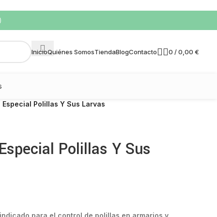
)
0
/
0,00
€
Inicio
Quiénes Somos
Tienda
Blog
Contacto
s
 Especial Polillas Y Sus Larvas
Especial Polillas Y Sus
 indicado para el control de polillas en armarios y