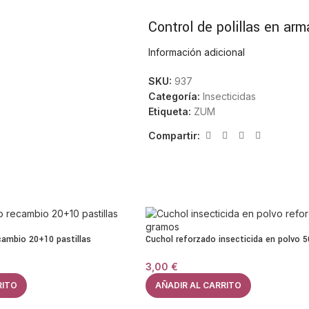
Control de polillas en arm
Información adicional
El producto puede aplicarse en int
destinados al almacenamiento de ro
SKU:
937
instrucciones del fabricante y evit
Categoría:
Insecticidas
Etiqueta:
ZUM
Tratamiento frente a larv
Compartir:
Además del control de polillas adul
larvas. Se recomienda revisar per
protegido.
Características principale
cambio 20+10 pastillas
Cuchol reforzado insecticida en polvo 
Insecticida para polillas y larvas
Uso en armarios y zonas de almac
3,00
€
Aplicación doméstica siguiendo ins
RITO
AÑADIR AL CARRITO
Indicado para textiles almacenado