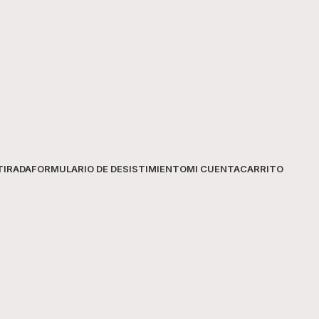
Formato
Contenido
TIRADA
FORMULARIO DE DESISTIMIENTO
MI CUENTA
CARRITO