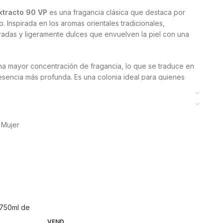
xtracto 90 VP
es una fragancia clásica que destaca por
o. Inspirada en los aromas orientales tradicionales,
das y ligeramente dulces que envuelven la piel con una
una mayor concentración de fragancia, lo que se traduce en
esencia más profunda. Es una colonia ideal para quienes
cado y con un toque misterioso, perfecto tanto para el día
a muy apreciada por su estilo atemporal y su equilibrio
 Mujer
otas cálidas evocan ambientes orientales, maderas nobles
 experiencia olfativa rica y envolvente.
umado) ofrece una cantidad generosa y un formato
zan esta fragancia de manera habitual o desean un perfume
clásica refleja la esencia tradicional de la marca.
es de Maderas de Oriente Extracto
VEND