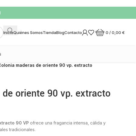
)
0
/
0,00
€
Inicio
Quiénes Somos
Tienda
Blog
Contacto
s
Colonia maderas de oriente 90 vp. extracto
de oriente 90 vp. extracto
xtracto 90 VP
ofrece una fragancia intensa, cálida y
ales tradicionales.