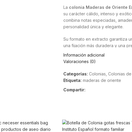
La
colonia Maderas de Oriente E
su carácter cálido, intenso y exótic
combina notas especiadas, amadera
personalidad única y elegante.
Su formato en extracto garantiza 
una fijación más duradera y una pr
buscan un aroma distintivo, sofisti
Información adicional
como para la noche.
Valoraciones (0)
Maderas de Oriente es una fraganci
Categorías:
Colonias
,
Colonias de
entre intensidad y suavidad. Sus n
Etiqueta:
maderas de oriente
y especias aromáticas, creando una
Compartir:
El frasco de 90 VP (volumen perf
práctico, ideal para quienes utili
con larga duración. Su presentación 
Características principal