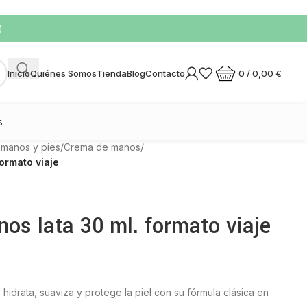
)
0
/
0,00
€
Inicio
Quiénes Somos
Tienda
Blog
Contacto
s
 manos y pies
/
Crema de manos
/
ormato viaje
os lata 30 ml. formato viaje
l
hidrata, suaviza y protege la piel con su fórmula clásica en