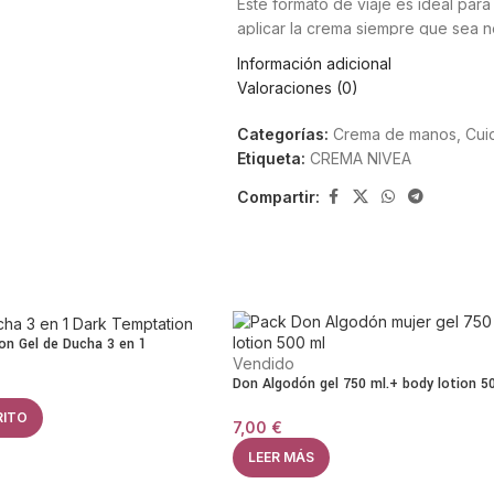
Este formato de viaje es ideal para
aplicar la crema siempre que sea 
perfecto para el uso diario fuera d
Información adicional
Valoraciones (0)
La crema Nivea destaca por su capac
una sensación agradable sin result
Categorías:
Crema de manos
,
Cui
a restaurar la barrera natural de l
Etiqueta:
CREMA NIVEA
Además, su icónica lata metálica az
Compartir:
mantiene la crema en perfecto esta
Características principale
Hidratación profunda para manos s
on Gel de Ducha 3 en 1
Textura clásica rica y nutritiva.
Vendido
Formato viaje de 30 ml, ideal para l
Don Algodón gel 750 ml.+ body lotion 5
Suaviza, protege y mejora la elastic
Lata metálica resistente y práctica.
RITO
7,00
€
Modo de uso
LEER MÁS