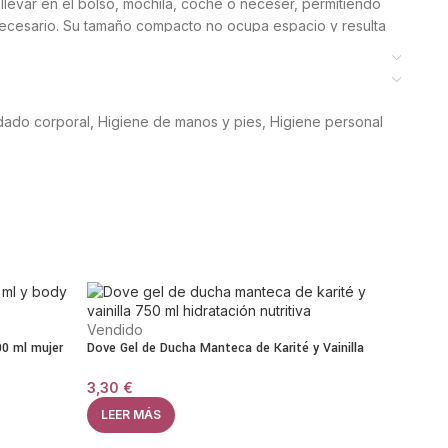
 llevar en el bolso, mochila, coche o neceser, permitiendo
necesario. Su tamaño compacto no ocupa espacio y resulta
e casa.
idad para suavizar la piel, mejorar su elasticidad y dejar
ar pegajosa. Su fórmula con ingredientes hidratantes ayuda
dado corporal
,
Higiene de manos y pies
,
Higiene personal
a piel, manteniéndola protegida durante horas.
ul no solo es resistente y práctica, sino que también
do, evitando derrames y conservando su textura original.
s
ecas o agrietadas.
Vendido
levar a todas partes.
00 ml mujer
Dove Gel de Ducha Manteca de Karité y Vainilla
idad de la piel.
3,30
€
LEER MÁS