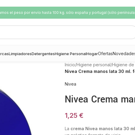
os el peso por envío hasta 100 kg. sólo españa y portugal (sólo península
Ofertas
Novedade
rcas
Limpiadores
Detergentes
Higiene Personal
Hogar
Inicio
/
Higiene personal
/
Higiene de
Nivea Crema manos lata 30 ml. f
Nivea
Nivea Crema man
1,25
€
La
crema Nivea manos lata 30 m