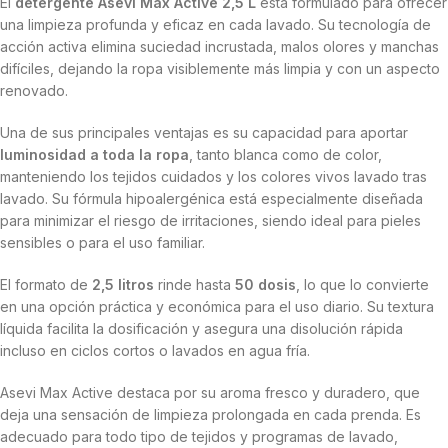
El
detergente Asevi Max Active 2,5 L
está formulado para ofrecer
una limpieza profunda y eficaz en cada lavado. Su tecnología de
acción activa elimina suciedad incrustada, malos olores y manchas
difíciles, dejando la ropa visiblemente más limpia y con un aspecto
renovado.
Una de sus principales ventajas es su capacidad para aportar
luminosidad a toda la ropa
, tanto blanca como de color,
manteniendo los tejidos cuidados y los colores vivos lavado tras
lavado. Su fórmula hipoalergénica está especialmente diseñada
para minimizar el riesgo de irritaciones, siendo ideal para pieles
sensibles o para el uso familiar.
El formato de
2,5 litros
rinde hasta
50 dosis
, lo que lo convierte
en una opción práctica y económica para el uso diario. Su textura
líquida facilita la dosificación y asegura una disolución rápida
incluso en ciclos cortos o lavados en agua fría.
Asevi Max Active destaca por su aroma fresco y duradero, que
deja una sensación de limpieza prolongada en cada prenda. Es
adecuado para todo tipo de tejidos y programas de lavado,