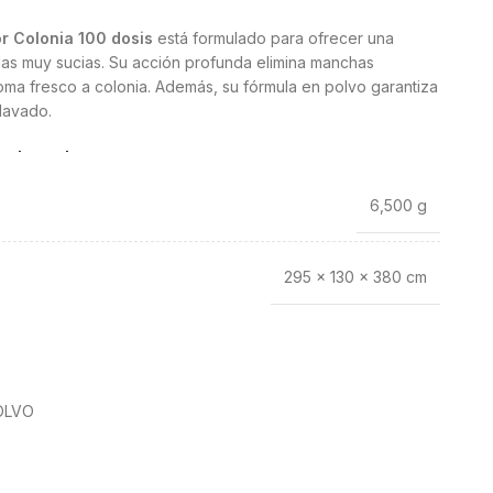
or Colonia 100 dosis
está formulado para ofrecer una
das muy sucias. Su acción profunda elimina manchas
roma fresco a colonia. Además, su fórmula en polvo garantiza
 lavado.
da lavado
6,500 g
ciedad incrustada y ayuda a mantener la ropa blanca más
n en prendas de color, ya que respeta los tejidos y
roma a colonia aporta una sensación de frescor duradero.
295 × 130 × 380 cm
olongado
 excelente relación cantidad-rendimiento. Es ideal para
a que permite mantener la colada al día sin necesidad de
nte. Además, su envase facilita el almacenamiento.
OLVO
 y caliente