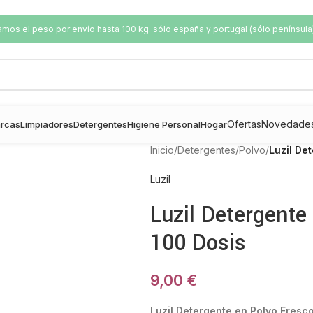
os el peso por envío hasta 100 kg. sólo españa y portugal (sólo península
Ofertas
Novedade
rcas
Limpiadores
Detergentes
Higiene Personal
Hogar
Inicio
/
Detergentes
/
Polvo
/
Luzil De
Luzil
Luzil Detergente
100 Dosis
9,00
€
Luzil Detergente en Polvo Fresc