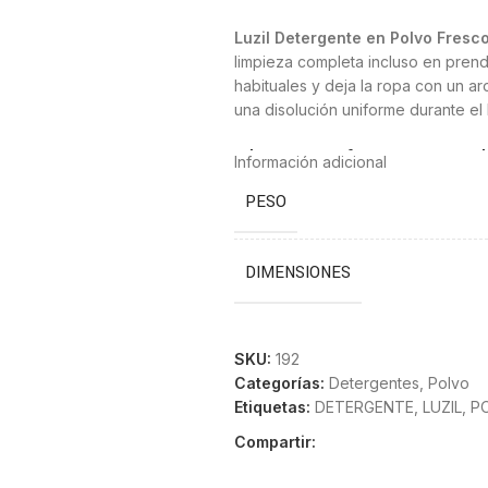
Luzil Detergente en Polvo Fresc
limpieza completa incluso en pren
habituales y deja la ropa con un a
una disolución uniforme durante el
Blancura y frescor en ca
Información adicional
PESO
Este detergente actúa sobre la su
luminosa. También funciona muy bie
conserva su aspecto original. El a
DIMENSIONES
100 dosis para un uso pr
El formato de
100 dosis
ofrece una
SKU:
192
hogares con lavados frecuentes, y
Categorías:
Detergentes
,
Polvo
reponer el detergente constanteme
Etiquetas:
DETERGENTE
,
LUZIL
,
P
Compartir:
Apto para lavados en frío