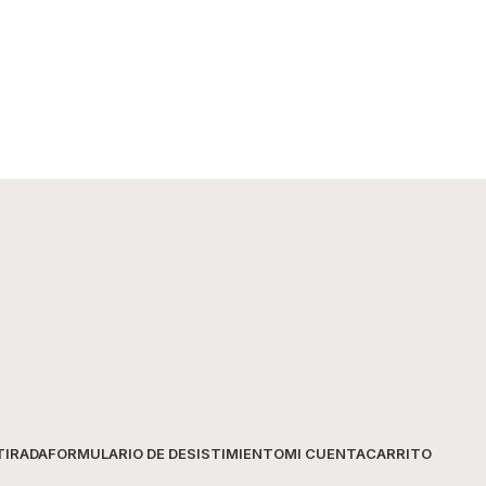
Marca
Tipo
Uso recomendado
Formato
Contenido
TIRADA
FORMULARIO DE DESISTIMIENTO
MI CUENTA
CARRITO