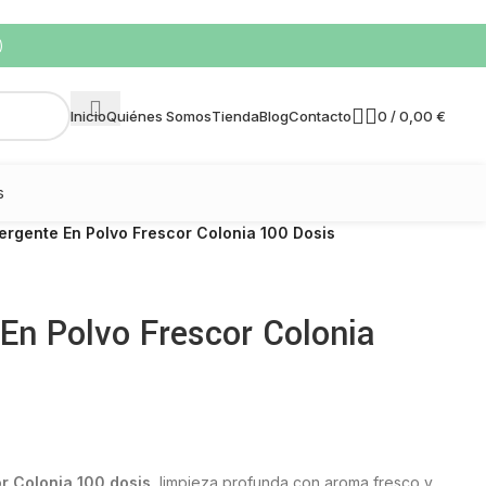
)
0
/
0,00
€
Inicio
Quiénes Somos
Tienda
Blog
Contacto
s
tergente En Polvo Frescor Colonia 100 Dosis
 En Polvo Frescor Colonia
or Colonia 100 dosis
, limpieza profunda con aroma fresco y