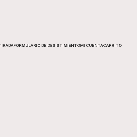
Capacidad
Dosis
TIRADA
FORMULARIO DE DESISTIMIENTO
Precio por dosis
MI CUENTA
CARRITO