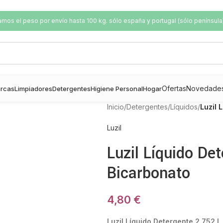
os el peso por envío hasta 100 kg. sólo españa y portugal (sólo península
Ofertas
Novedade
rcas
Limpiadores
Detergentes
Higiene Personal
Hogar
Inicio
/
Detergentes
/
Líquidos
/
Luzil 
Luzil
Luzil Líquido De
Bicarbonato
4,80
€
Luzil Líquido Detergente 2,752 