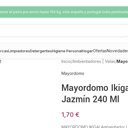
os el peso por envío hasta 100 kg. sólo españa y portugal (sólo península
Ofertas
Novedade
rcas
Limpiadores
Detergentes
Higiene Personal
Hogar
Inicio
/
Ambientadores | Velas
/
Mayor
Mayordomo
Mayordomo Ikiga
Jazmín 240 Ml
1,70
€
MAYORDOMO IKIGAI Ambientador Lim