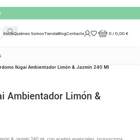
)
0
/
0,00
€
Inicio
Quiénes Somos
Tienda
Blog
Contacto
s
domo Ikigai Ambientador Limón & Jazmín 240 Ml
i Ambientador Limón &
ón & Jazmín 240 ml, con aceites esenciales, proporciona