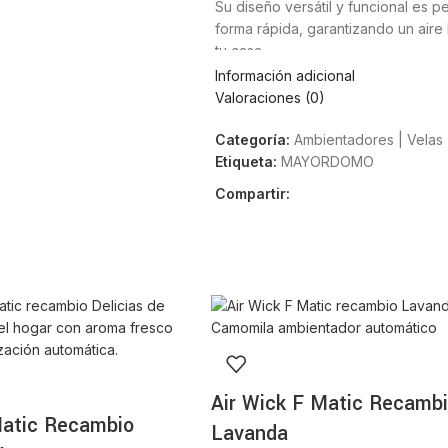
Su diseño versátil y funcional es 
forma rápida, garantizando un aire 
tu casa.
Información adicional
Ambientador Mayordomo
Valoraciones (0)
jazmín, formato spray 
Categoría:
Ambientadores | Velas
Etiqueta:
MAYORDOMO
Este producto asegura una experie
Compartir:
manera óptima:
Fusión Aromática Vital:
La combina
envolvente del jazmín crea una atmó
Eliminación de Olores:
Su composi
de manera eficaz las moléculas del
Formato Spray de 240 ml:
Envase 
pulverización, adaptándose al esp
Frescura de Larga Duración:
Las 
dosificando el perfume de manera 
Air Wick F Matic Recamb
Un básico del cuidado 
Matic Recambio
Lavanda