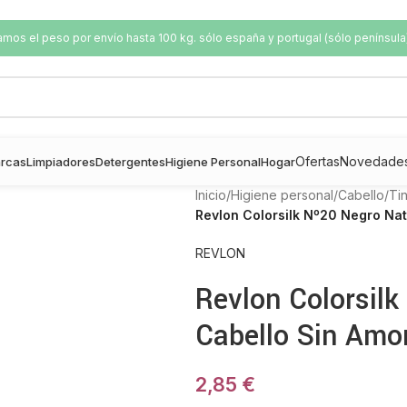
os el peso por envío hasta 100 kg. sólo españa y portugal (sólo península
Ofertas
Novedade
rcas
Limpiadores
Detergentes
Higiene Personal
Hogar
Inicio
/
Higiene personal
/
Cabello
/
Ti
Revlon Colorsilk Nº20 Negro Nat
REVLON
Revlon Colorsilk
Cabello Sin Amo
2,85
€