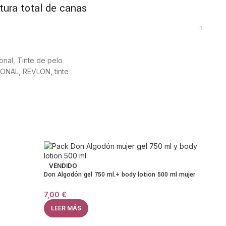
tura total de canas
amoníaco, lo que lo hace más suave con el cabello y el
a una
cobertura del 100% de las canas
, logrando un
hasta las puntas.
onal
,
Tinte de pelo
SONAL
,
REVLON
,
tinte
keratina
a y agentes acondicionadores que fortalecen la fibra
abello queda más suave, brillante y manejable tras cada
ensional
VENDIDO
olor Gel, el color se mantiene vibrante, uniforme y
Don Algodón gel 750 ml.+ body lotion 500 ml mujer
gro Natural Nº20 conserva su intensidad incluso después
7,00
€
LEER MÁS
ultados profesionales