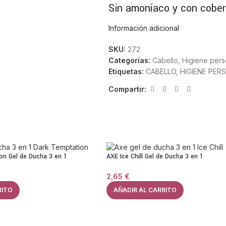
Sin amoníaco y con cober
Información adicional
Este tinte permanente no contiene 
cuero cabelludo. Aun así, garantiz
SKU:
272
acabado homogéneo desde la raíz 
Categorías:
Cabello
,
Higiene pers
Etiquetas:
CABELLO
,
HIGIENE PER
Fórmula enriquecida con 
Compartir:
Revlon Colorsilk incorpora keratin
capilar durante la coloración. El c
aplicación.
Color duradero y multidim
on Gel de Ducha 3 en 1
AXE Ice Chill Gel de Ducha 3 en 1
Gracias a la tecnología Revlon 3D C
2,65
€
resistente al desgaste. El tono Ne
RITO
AÑADIR AL CARRITO
de varios lavados.
Aplicación sencilla y res