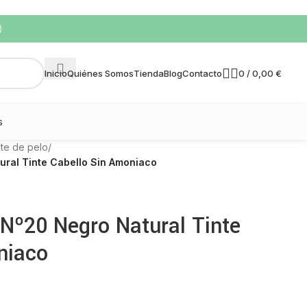
)
0
/
0,00
€
Inicio
Quiénes Somos
Tienda
Blog
Contacto
s
nte de pelo
/
ural Tinte Cabello Sin Amoniaco
 Nº20 Negro Natural Tinte
niaco