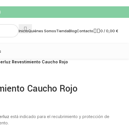
)
0
/
0,00
€
Inicio
Quiénes Somos
Tienda
Blog
Contacto
s
perluz Revestimiento Caucho Rojo
imiento Caucho Rojo
erluz
está indicado para el recubrimiento y protección de
ento.