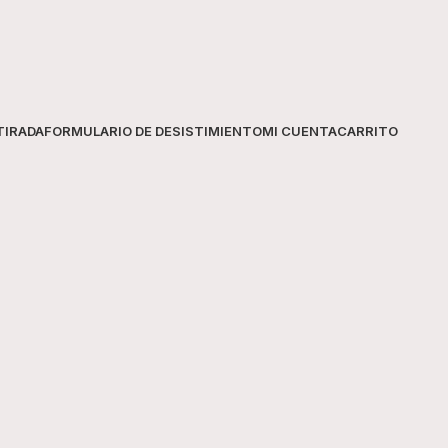
recomendaciones de seguridad ind
Información del producto
Marca
Viperluz
TIRADA
FORMULARIO DE DESISTIMIENTO
MI CUENTA
CARRITO
Tipo
Revesti
Color
Rojo
Uso
Protecci
Descubre más productos en nuestr
Para información sobre el uso seg
Ministerio de Sanidad
.