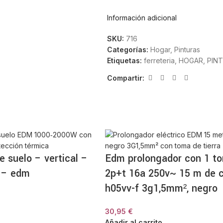
El
revestimiento caucho rojo Vip
Información adicional
siguiendo siempre las instruccion
la zona antes de su aplicación par
SKU:
716
Categorías:
Hogar
,
Pinturas
Aplicación en superficies
Etiquetas:
ferreteria
,
HOGAR
,
PIN
Compartir:
Este recubrimiento está indicado p
caucho. Se recomienda comprobar 
poco visible.
Características principale
Revestimiento en base caucho
e suelo – vertical –
Edm prolongador con 1 t
Color rojo
Indicado para protección y recubr
 – edm
2p+t 16a 250v~ 15 m de c
Uso en tareas de mantenimiento
h05vv-f 3g1,5mm², negro
Modo de uso
o
30,95
€
Aplicar sobre la superficie limpia 
Añadir al carrito