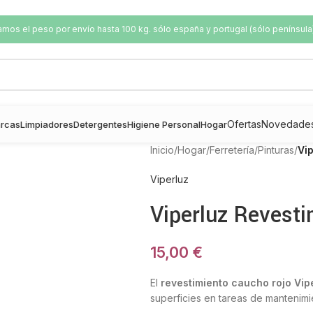
os el peso por envío hasta 100 kg. sólo españa y portugal (sólo península
Ofertas
Novedade
rcas
Limpiadores
Detergentes
Higiene Personal
Hogar
Inicio
/
Hogar
/
Ferretería
/
Pinturas
/
Vi
Viperluz
Viperluz Revest
15,00
€
El
revestimiento caucho rojo Vip
superficies en tareas de mantenimi