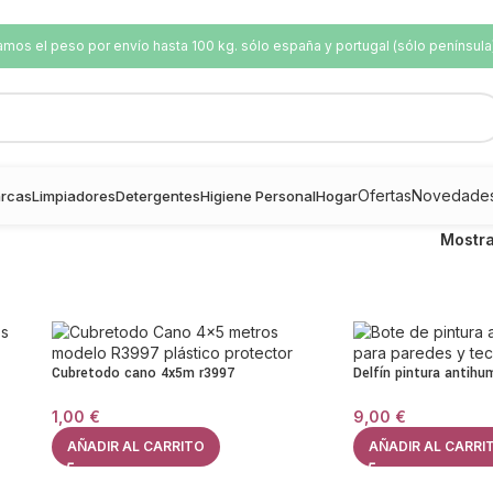
os el peso por envío hasta 100 kg. sólo españa y portugal (sólo península
Ofertas
Novedade
rcas
Limpiadores
Detergentes
Higiene Personal
Hogar
Mostr
Cubretodo cano 4x5m r3997
Delfín pintura antih
1,00
€
9,00
€
AÑADIR AL CARRITO
AÑADIR AL CARRI