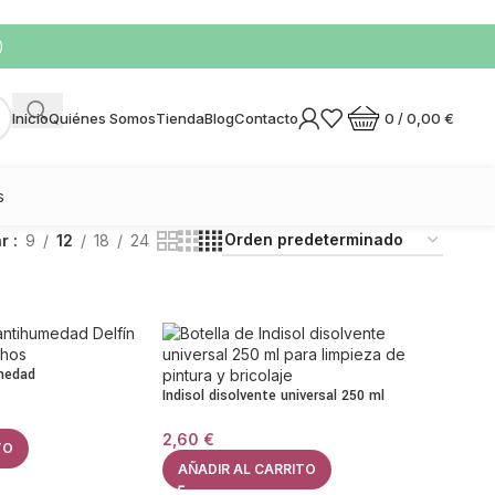
)
0
/
0,00
€
Inicio
Quiénes Somos
Tienda
Blog
Contacto
s
ar
9
12
18
24
umedad
Indisol disolvente universal 250 ml
2,60
€
TO
AÑADIR AL CARRITO