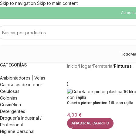
Skip to navigation
Skip to main content
Aumentam
Todo
Ma
CATEGORÍAS
Inicio
/
Hogar
/
Ferretería
/
Pinturas
Ambientadores | Velas
Camisetas de interior
Celulosas
Colonias
Cubeta pintor plástico 16L con rejilla
Cosmética
Detergentes
4,00
€
Droguería Industrial /
AÑADIR AL CARRITO
Profesional
Higiene personal