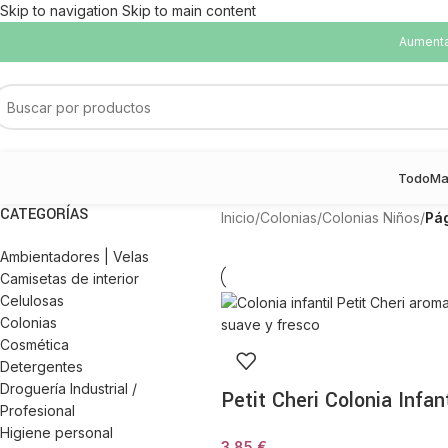
Skip to navigation
Skip to main content
Aumentam
Todo
Ma
CATEGORÍAS
Inicio
/
Colonias
/
Colonias Niños
/
Pá
Ambientadores | Velas
Camisetas de interior
Celulosas
Colonias
Cosmética
Detergentes
Droguería Industrial /
Petit Cheri Colonia Infant
Profesional
Higiene personal
3,85
€