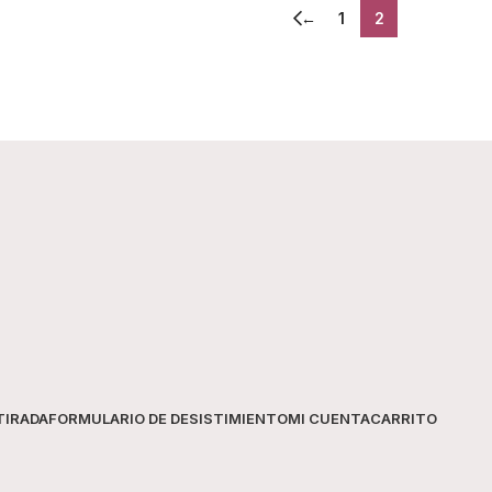
←
1
2
TIRADA
FORMULARIO DE DESISTIMIENTO
MI CUENTA
CARRITO