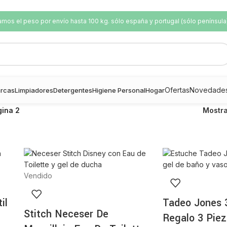
os el peso por envío hasta 100 kg. sólo españa y portugal (sólo península
Ofertas
Novedade
rcas
Limpiadores
Detergentes
Higiene Personal
Hogar
gina 2
Mostr
Vendido
il
Tadeo Jones 
Stitch Neceser De
Regalo 3 Pie