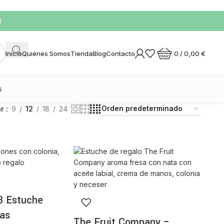
)
0
/
0,00
€
Inicio
Quiénes Somos
Tienda
Blog
Contacto
s
ar
9
12
18
24
3 Estuche
zas
The Fruit Company –