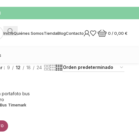
)
0
/
0,00
€
Inicio
Quiénes Somos
Tienda
Blog
Contacto
s
ar
9
12
18
24
o Bus Timemark
TO