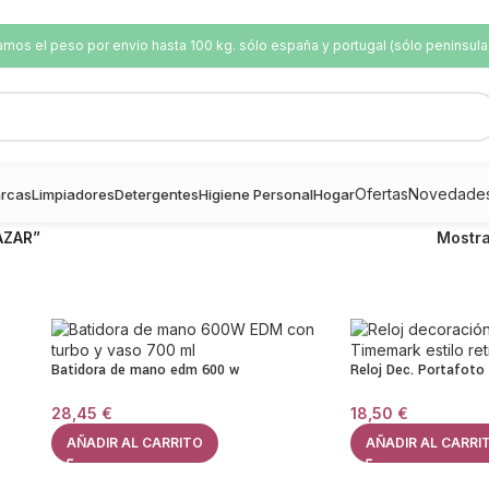
os el peso por envío hasta 100 kg. sólo españa y portugal (sólo península
Ofertas
Novedade
rcas
Limpiadores
Detergentes
Higiene Personal
Hogar
AZAR”
Mostr
Batidora de mano edm 600 w
Reloj Dec. Portafot
28,45
€
18,50
€
AÑADIR AL CARRITO
AÑADIR AL CARRI