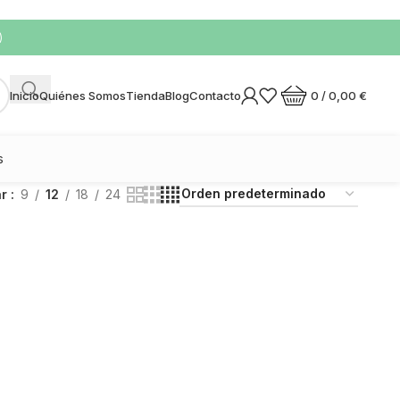
)
0
/
0,00
€
Inicio
Quiénes Somos
Tienda
Blog
Contacto
s
ar
9
12
18
24