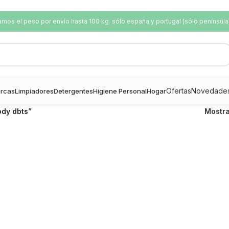
os el peso por envío hasta 100 kg. sólo españa y portugal (sólo península
Ofertas
Novedade
rcas
Limpiadores
Detergentes
Higiene Personal
Hogar
ody dbts”
Mostr