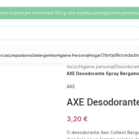
os el peso por envío hasta 100 kg. sólo españa y portugal (sólo península
Ofertas
Novedade
rcas
Limpiadores
Detergentes
Higiene Personal
Hogar
Inicio
/
Higiene personal
/
Desodoran
AXE Desodorante Spray Bergamot
AXE
AXE Desodorant
3,20
€
El
desodorante Axe Collect Berg