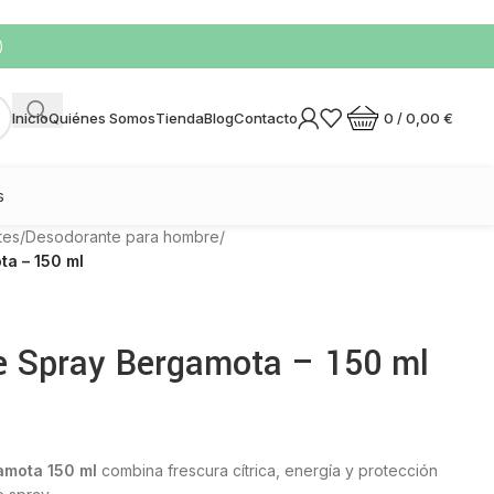
)
0
/
0,00
€
Inicio
Quiénes Somos
Tienda
Blog
Contacto
s
tes
/
Desodorante para hombre
/
a – 150 ml
e Spray Bergamota – 150 ml
amota 150 ml
combina frescura cítrica, energía y protección