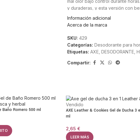
mal olor bajo control durante hora
y duraderas, y esta versión con be
masculino.
Información adicional
Acerca de la marca
El formato de
150 ml
es cómodo y fá
coche o el gimnasio. Su sistema de
SKU:
429
dejando una estela aromática agrad
Categorías:
Desodorante para ho
Etiquetas:
AXE
,
DESODORANTE
,
H
Este desodorante es ideal para el 
que se busque un extra de frescura
Compartir:
se adapta a cualquier ocasión.
Axe Collect Bergamota es una exc
con un aroma fresco y una duración
una fragancia versátil y muy fácil de
Vendido
Características principale
de Baño Romero 500 ml
AXE Leather & Cookies Gel de Ducha 3 
ml
Fragancia fresca y cítrica de berg
2,65
€
RITO
Protección duradera contra el mal o
LEER MÁS
Formato spray de 150 ml.