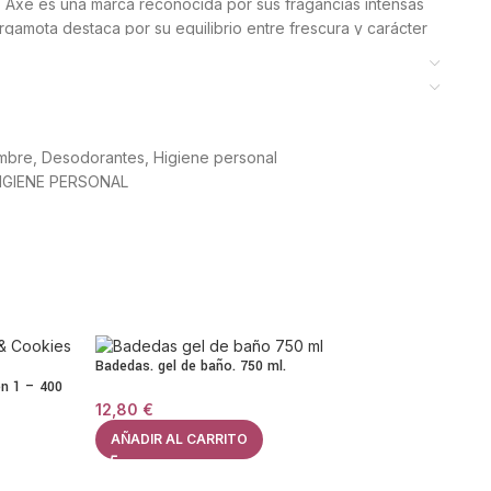
s. Axe es una marca reconocida por sus fragancias intensas
rgamota destaca por su equilibrio entre frescura y carácter
cil de transportar, perfecto para llevar en la mochila, el
 pulverización permite una aplicación rápida y uniforme,
able y persistente.
mbre
,
Desodorantes
,
Higiene personal
IGIENE PERSONAL
día a día, actividades deportivas o cualquier momento en el
. La bergamota aporta un aroma limpio y revitalizante que
elente opción para quienes buscan un desodorante eficaz,
 prolongada. Su estilo juvenil y dinámico lo convierte en
 llevar.
Badedas. gel de baño. 750 ml.
s
en 1 – 400
12,80
€
amota.
AÑADIR AL CARRITO
lor.