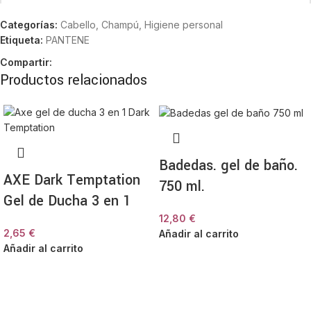
Categorías:
Cabello
,
Champú
,
Higiene personal
Su fórmula suave permite utilizarla a diario sin resecar el cabello.
Etiqueta:
PANTENE
También es adecuada para diferentes tipos de rizo, desde ondas
suaves hasta rizos más marcados. Además, ayuda a mantener el
Compartir:
peinado durante horas.
Productos relacionados
*
Nombre
Características principales
Define y controla los rizos.
*
Correo electrónico
Fórmula Pro-V con nutrientes.
Badedas. gel de baño.
Control del encrespamiento.
AXE Dark Temptation
Textura ligera que no apelmaza.
750 ml.
Formato 300 ml.
Gel de Ducha 3 en 1
Información del producto
12,80
€
2,65
€
Añadir al carrito
Añadir al carrito
Marca
Pantene
Tipo
Espuma rizos definidos